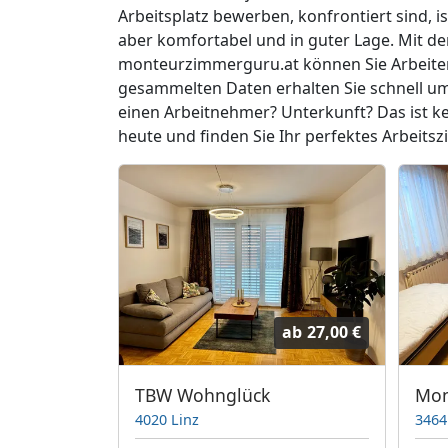
Arbeitsplatz bewerben, konfrontiert sind, is
aber komfortabel und in guter Lage. Mit d
monteurzimmerguru.at können Sie Arbeiterz
gesammelten Daten erhalten Sie schnell u
einen Arbeitnehmer? Unterkunft? Das ist 
heute und finden Sie Ihr perfektes Arbeits
ab
30,00 €
ab
27,00 €
Zentrale 38 m2 Wohnung mit eigenem Schlafzimmer
TBW Wohnglück
4020 Linz
3464