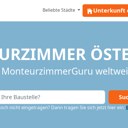
Unterkunft 
Beliebte Städte
URZIMMER ÖSTE
it MonteurzimmerGuru weltwei
Su
noch nicht eingetragen? Dann tragen Sie sich jetzt hier ein: