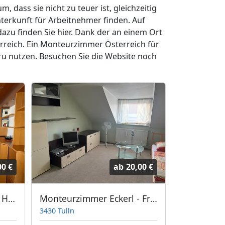
, dass sie nicht zu teuer ist, gleichzeitig
terkunft für Arbeitnehmer finden. Auf
zu finden Sie hier. Dank der an einem Ort
reich. Ein Monteurzimmer Österreich für
u nutzen. Besuchen Sie die Website noch
00 €
ab
20,00 €
Monteurzimmer Eckerl - Hochäckerstraße 3
Monteurzimmer Eckerl - Frauenhofner Straße 7
Gästehaus
3430 Tulln
6780 Bartho