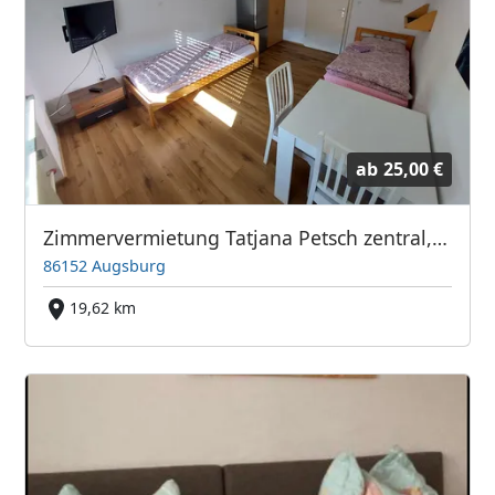
ab
25,00 €
Zimmervermietung Tatjana Petsch zentral, Sat Astra und Hot Bird EZ und DZ
86152 Augsburg
19,62 km