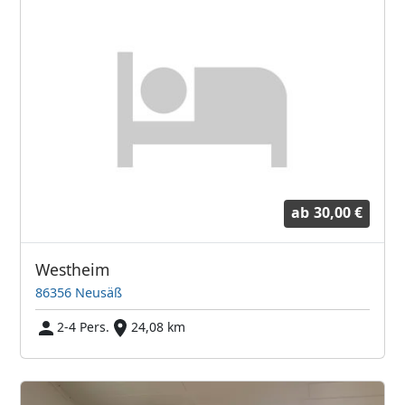
ab
30,00 €
Westheim
86356 Neusäß
2-4 Pers.
24,08 km