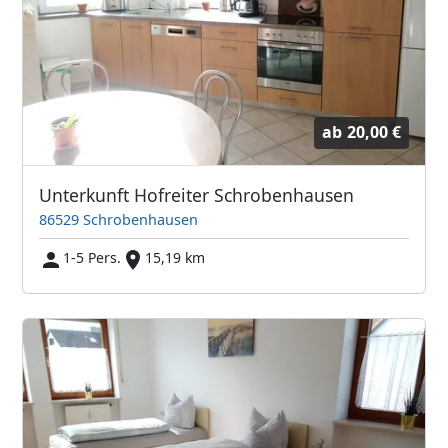
ab
20,00 €
Unterkunft Hofreiter Schrobenhausen
86529 Schrobenhausen
1-5 Pers.
15,19 km