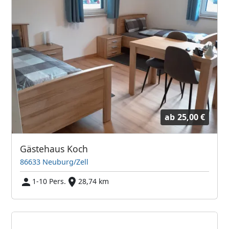
ab
25,00 €
Gästehaus Koch
86633 Neuburg/Zell
1-10 Pers.
28,74 km