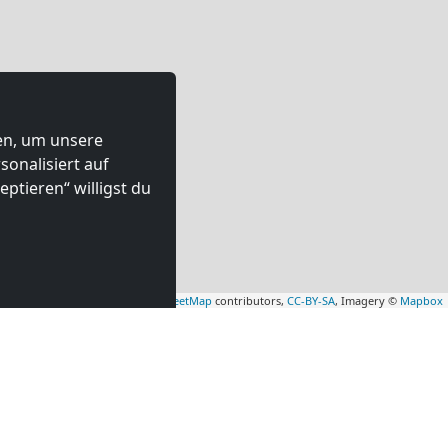
ten, um unsere
onalisiert auf
ptieren“ willigst du
Leaflet
|
Map data ©
OpenStreetMap
contributors,
CC-BY-SA
, Imagery ©
Mapbox
mmer in
Monteurzimmer in