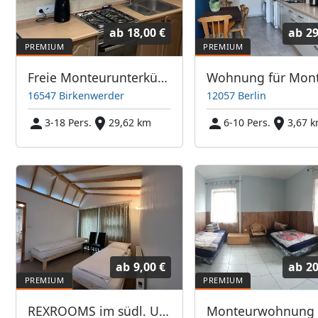
ab
18,00 €
ab
29
Freie Monteurunterkünfte in Birkenwerder – JETZT anrufen! Wir sprechen auch Polnisch
16547 Birkenwerder
12057 Berlin
3-18 Pers.
29,62 km
6-10 Pers.
3,67 
ab
9,00 €
ab
20
REXROOMS im südl. Umland von Berlin