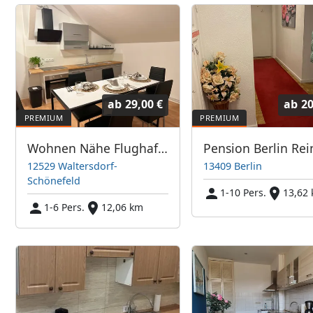
ab
29,00 €
ab
20
Wohnen Nähe Flughafen
12529 Waltersdorf-
13409 Berlin
Schönefeld
1-10 Pers.
13,62
1-6 Pers.
12,06 km