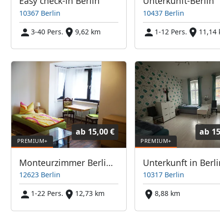
Easy check-in Berlin
Unterkunft-Berlin
10367 Berlin
10437 Berlin
3-40 Pers.
9,62 km
1-12 Pers.
11,14
ab
15,00 €
ab
15
Monteurzimmer Berlin Ost
Unterkunft in Berli
12623 Berlin
10317 Berlin
1-22 Pers.
12,73 km
8,88 km