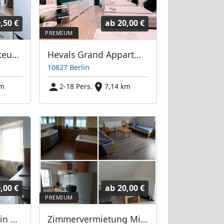
,50 €
ab
20,00 €
Wohnung für Monteure nahe Dreieck Neukölln
Hevals Grand Appartments
10827 Berlin
km
2-18 Pers.
7,14 km
,00 €
ab
20,00 €
Monteurwohnung in Zossen
Zimmervermietung Mirko Becker