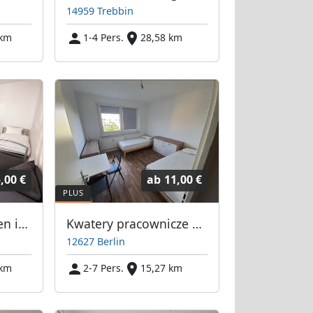
14959 Trebbin
 km
1-4 Pers.
28,58 km
,00 €
ab
11,00 €
Monteurwohnungen in Berlin
Kwatery pracownicze Berlin-Hellersdorf i Neukölln pokoje 2-4 osób.
12627 Berlin
 km
2-7 Pers.
15,27 km