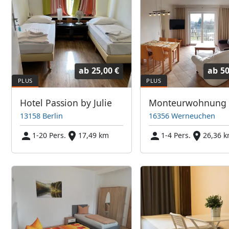
ab
25,00 €
ab
50
Hotel Passion by Julie
13158 Berlin
16356 Werneuchen
1-20 Pers.
17,49 km
1-4 Pers.
26,36 