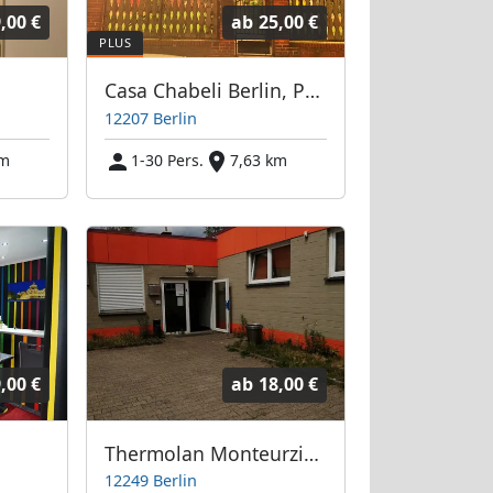
,00 €
ab
25,00 €
Casa Chabeli Berlin, Pension / Gästehaus, Ferienwohnung - Berlin Steglitz-Zehlendorf
12207 Berlin
km
1-30 Pers.
7,63 km
,00 €
ab
18,00 €
Thermolan Monteurzimmer
12249 Berlin