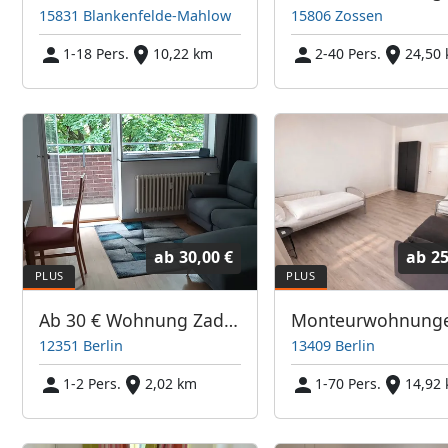
15831 Blankenfelde-Mahlow
15806 Zossen
1-18 Pers.
10,22 km
2-40 Pers.
24,50
ab
30,00 €
ab
25
Ab 30 € Wohnung Zadekstrasse
12351 Berlin
13409 Berlin
1-2 Pers.
2,02 km
1-70 Pers.
14,92