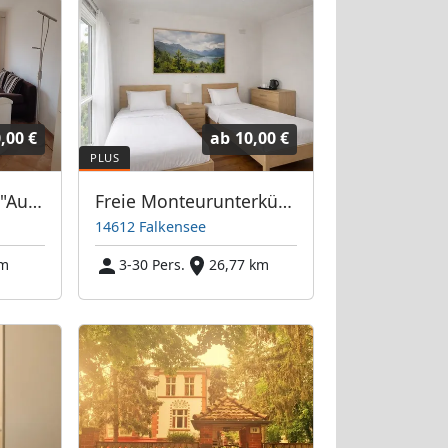
,00 €
ab
10,00 €
Monteurwohnung "Ausblick" 5 min von der A 10 Abfahrt Blumberg
Freie Monteurunterkünfte in Falkensee – JETZT anrufen! Wir sprechen auch Polnisch
14612 Falkensee
km
3-30 Pers.
26,77 km