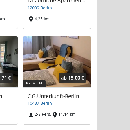
La Corniche Apartments GmbH "feel at home"
12099 Berlin
 km
4,25 km
,71 €
ab
15,00 €
n
C.G.Unterkunft-Berlin
10437 Berlin
2-8 Pers.
11,14 km