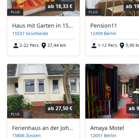
ab
18,33 €
ab
19
Haus mit Garten in 15537 Grünheide (Tesla)
Pension11
15537 Grünheide
12459 Berlin
2-22 Pers.
27,44 km
1-12 Pers.
5,90 
ab
27,50 €
ab
9
Ferienhaus an der Johne
Amaya Motel
15806 Zossen
12051 Berlin