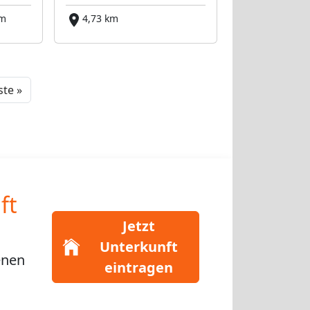
km
4,73 km
Next
te »
ft
Jetzt
Unterkunft
enen
eintragen