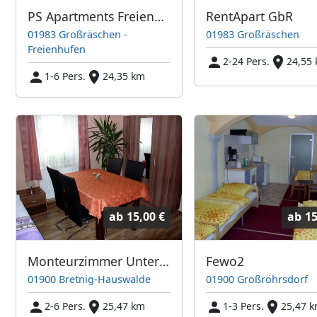
PS Apartments Freienhufen
RentApart GbR
01983 Großräschen -
01983 Großräschen
Freienhufen
2-24 Pers.
24,55
1-6 Pers.
24,35 km
ab
15,00 €
ab
15
Monteurzimmer Unterkunft Übernachtung
Fewo2
01900 Bretnig-Hauswalde
01900 Großröhrsdorf
2-6 Pers.
25,47 km
1-3 Pers.
25,47 