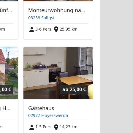
Gemütliche Unterkünfte -bis zu 40 Einzelbetten
Monteurwohnung nähe BASF
03238 Sallgst
 km
3-6 Pers.
25,95 km
,00 €
ab
25,00 €
Zimmervermietung Hoyerswerda
Gästehaus
02977 Hoyerswerda
km
1-5 Pers.
14,23 km