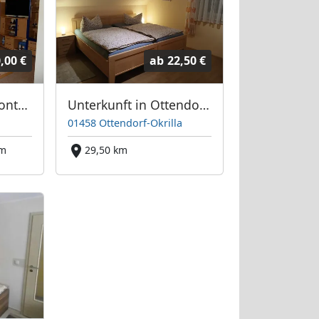
,00 €
ab
22,50 €
Ferienwohnung-Monteursunterkunft
Unterkunft in Ottendorf-Okrilla
01458 Ottendorf-Okrilla
km
29,50 km