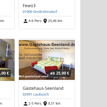
Fewo3
01900 Großröhrsdorf
 km
4-6 Pers.
25,46 km
,00 €
ab
25,00 €
Gästehaus-Seenland
02991 Laubusch
km
2-5 Pers.
9,51 km