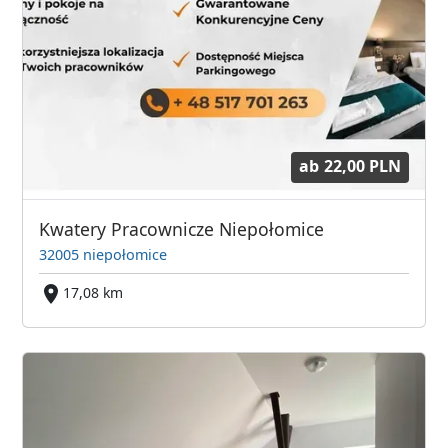
ab
22,00 PLN
Kwatery Pracownicze Niepołomice
32005 niepołomice
17,08 km