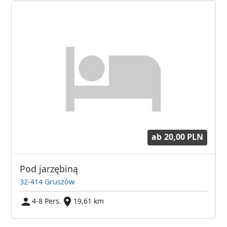
ab
20,00 PLN
Pod jarzębiną
32-414 Gruszów
4-8 Pers.
19,61 km