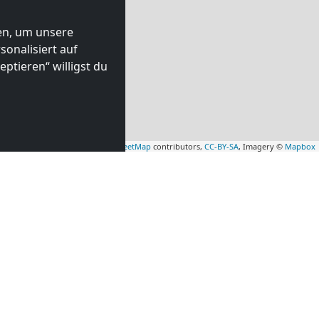
ten, um unsere
onalisiert auf
ptieren“ willigst du
Leaflet
|
Map data ©
OpenStreetMap
contributors,
CC-BY-SA
, Imagery ©
Mapbox
mmer in
Monteurzimmer in
d
(52 km)
Duisburg
(65 km)