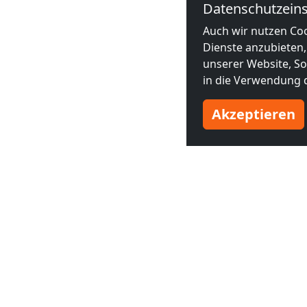
Datenschutzeins
Auch wir nutzen Coo
Dienste anzubieten,
unserer Website, Soc
in die Verwendung d
Akzeptieren
Benachbarte Großstädte
Monteurzimmer in
Monteurzim
Münster
(46 km)
Bochum
(4