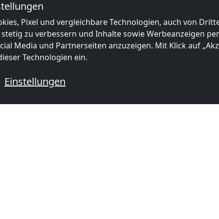
tellungen
kies, Pixel und vergleichbare Technologien, auch von Drit
 stetig zu verbessern und Inhalte sowie Werbeanzeigen pers
ial Media und Partnerseiten anzuzeigen. Mit Klick auf „Akze
ieser Technologien ein.
Einstellungen
 mit Monteurzimmern
mer in
Monteurzimmer in
Monteurzi
6 km)
Essen
(51 km)
Dortmun