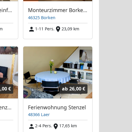
Apartment Anni Steinfurt
Monteurzimmer Borken-Gemen und Borken-Burlo bei Lehmann
46325 Borken
km
1-11 Pers.
23,09 km
,00 €
ab
26,00 €
Ferienwohnung Stenzel 2
Ferienwohnung Stenzel
48366 Laer
2-4 Pers.
17,65 km