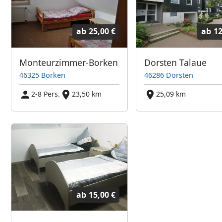
ab
25,00 €
ab
12
Monteurzimmer-Borken
Dorsten Talaue
46325 Borken
46286 Dorsten
2-8 Pers.
23,50 km
25,09 km
ab
15,00 €