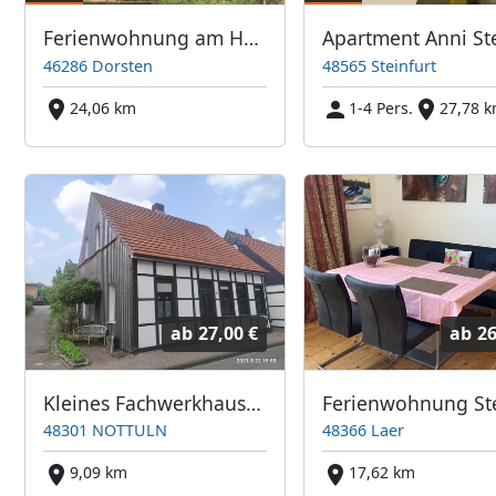
Ferienwohnung am Heimathof
46286 Dorsten
48565 Steinfurt
24,06 km
1-4 Pers.
27,78 
ab
27,00 €
ab
26
Kleines Fachwerkhaus "Mittendrin "
48301 NOTTULN
48366 Laer
9,09 km
17,62 km