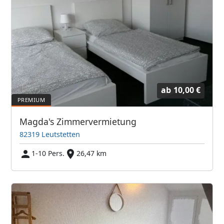
ab
10,00 €
Magda's Zimmervermietung
82319 Leutstetten
1-10 Pers.
26,47 km