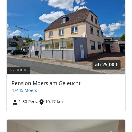
ab
25,00 €
Pension Moers am Geleucht
47445 Moers
1-30 Pers.
10,17 km