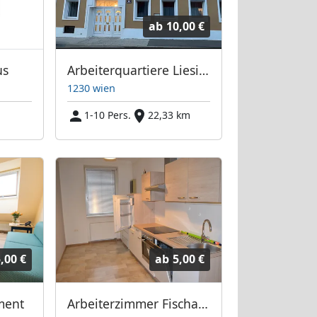
ab
10,00 €
us
Arbeiterquartiere Liesing
1230 wien
1-10 Pers.
22,33 km
,00 €
ab
5,00 €
ment
Arbeiterzimmer Fischamend (Monteurzimmer)