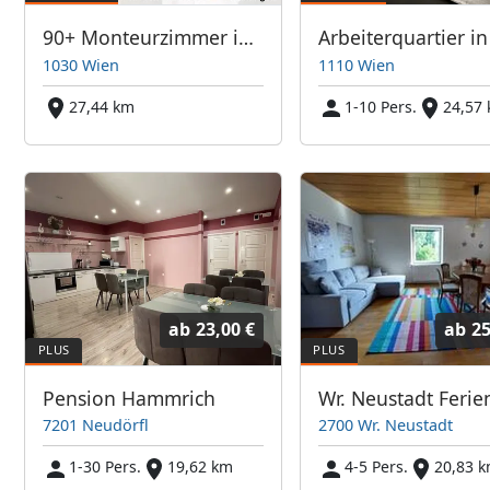
90+ Monteurzimmer in Wien, Einzelbetten, Parkplätze, WIFI, Küchen
1030 Wien
1110 Wien
27,44 km
1-10 Pers.
24,57
ab
23,00 €
ab
25
Pension Hammrich
7201 Neudörfl
2700 Wr. Neustadt
1-30 Pers.
19,62 km
4-5 Pers.
20,83 