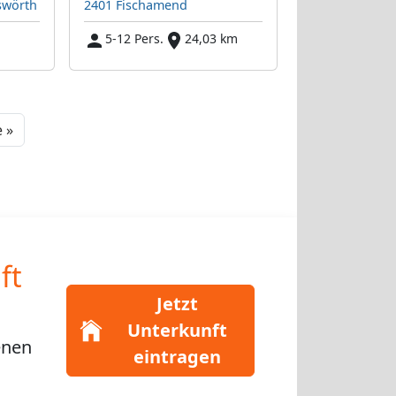
swörth
2401 Fischamend
5-12 Pers.
24,03 km
Next
 »
ft
Jetzt
Unterkunft
enen
eintragen