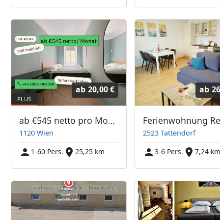
ab
20,00 €
ab
26
ab €545 netto pro Monat | ampm Zimmer 1120 Wien
1120 Wien
2523 Tattendorf
1-60 Pers.
25,25 km
3-6 Pers.
7,24 k