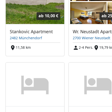
ab
10,00 €
ab
25
Stankovic Apartment
Wr. Neustadt Apar
2482 Münchendorf
2700 Wiener Neustadt
11,58 km
2-4 Pers.
19,79 