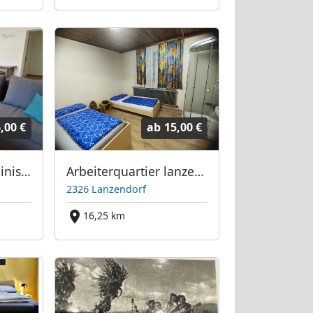
,00 €
ab
15,00 €
Ferienwohnung Reinisch
Arbeiterquartier lanzendorf
2326 Lanzendorf
m
16,25 km