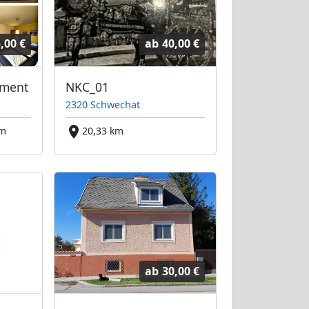
,00 €
ab
40,00 €
tment
NKC_01
2320 Schwechat
km
20,33 km
ab
30,00 €