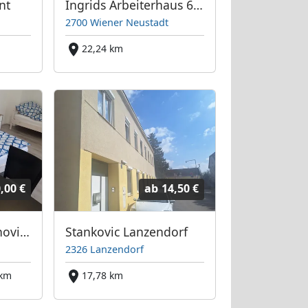
nt
Ingrids Arbeiterhaus 6 Einzelzimmer
2700 Wiener Neustadt
22,24 km
,00 €
ab
14,50 €
OMV-Nähe neu renovierte Appartements
Stankovic Lanzendorf
2326 Lanzendorf
 km
17,78 km