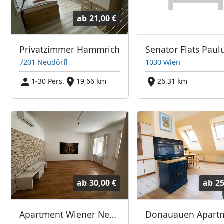
ab
21,00 €
Privatzimmer Hammrich
Senator Flats Paul
7201 Neudörfl
1030 Wien
1-30 Pers.
19,66 km
26,31 km
ab
30,00 €
ab
25
Apartment Wiener Neustadt
Donauauen Apart