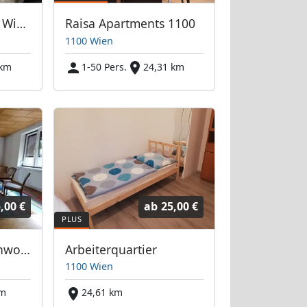
Arbeiterquartier in Wien Simmering
Raisa Apartments 1100
1100 Wien
 km
1-50 Pers.
24,31 km
,00 €
ab
25,00 €
Wr. Neustadt Ferienwohnung
Arbeiterquartier
1100 Wien
km
24,61 km