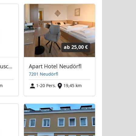
ab
25,00 €
Ingrids Monteurhäuschen
Apart Hotel Neudörfl
7201 Neudörfl
km
1-20 Pers.
19,45 km