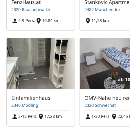
FenzHaus.at
Stankovic Apartme
2320 Rauchenwarth
2482 Münchendorf
4-9 Pers.
16,84 km
11,58 km
ab
10
Einfamilienhaus
2340 Mödling
2320 Schwechat
3-12 Pers.
17,28 km
1-30 Pers.
22,45