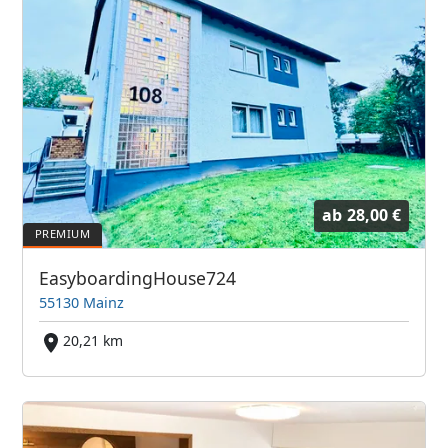
ab
28,00 €
EasyboardingHouse724
55130 Mainz
20,21 km