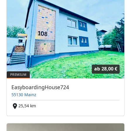
ab
28,00 €
EasyboardingHouse724
55130 Mainz
25,54 km