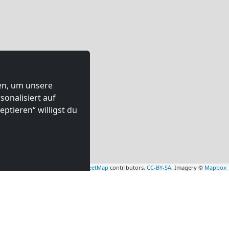
ten, um unsere
onalisiert auf
ptieren“ willigst du
Leaflet
|
Map data ©
OpenStreetMap
contributors,
CC-BY-SA
, Imagery ©
Mapbox