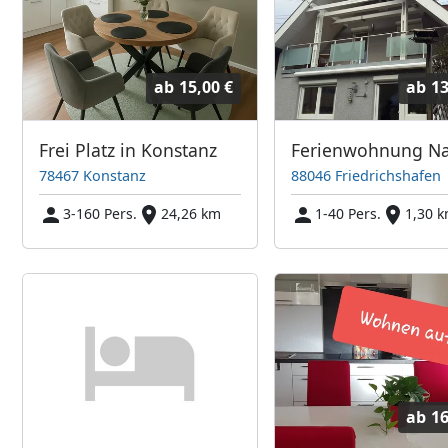
ab
15,00 €
ab
13
Frei Platz in Konstanz
Ferienwohnung N
78467 Konstanz
88046 Friedrichshafen
3-160 Pers.
24,26 km
1-40 Pers.
1,30 
ab
16