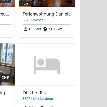
Montagezimmer Kreuzlingen ca. 20qm
Ferienwohnung Daniela
6973 Höchst
1-6 Pers.
23,96 km
0 CHF
AMICASA AG: günstige möblierte Zimmer - sauber, hell und freundlich
Obsthof Rist
88074 Meckenbeuren