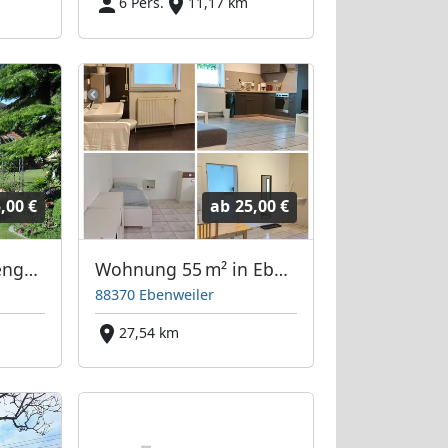
6 Pers.
11,17 km
,00 €
ab
25,00 €
Apartment im Rosengarten
Wohnung 55 m² in Ebenweiler – 1–2 Personen, möbliert, Parkplatz, WLAN
88370 Ebenweiler
27,54 km