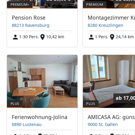
Pension Rose
88213 Ravensburg
8280 Kreuzlingen
1-30 Pers.
10,42 km
1 Pers.
24,14 km
ab
17,0
Ferienwohnung-Jolina
6890 Lustenau
9000 St. Gallen