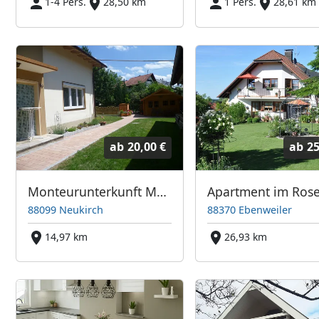
1-4 Pers.
28,50 km
1 Pers.
28,61 km
ab
20,00 €
ab
25
Monteurunterkunft Müller
88099 Neukirch
88370 Ebenweiler
14,97 km
26,93 km