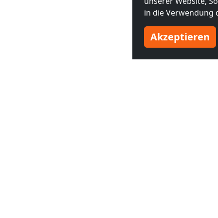
unserer Website, Soc
in die Verwendung d
Akzeptieren
Benachbarte Großstädte
Monteurzimmer in
Monteurzim
Amsterdam
(25 km)
The Hague
INF