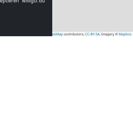
ptieren“ willigst du
Leaflet
|
Map data ©
OpenStreetMap
contributors,
CC-BY-SA
, Imagery ©
Mapbox
mmer in
Monteurzimmer in
7 km)
Almere Stad
(58 km)
HILFE UND BERATUNG