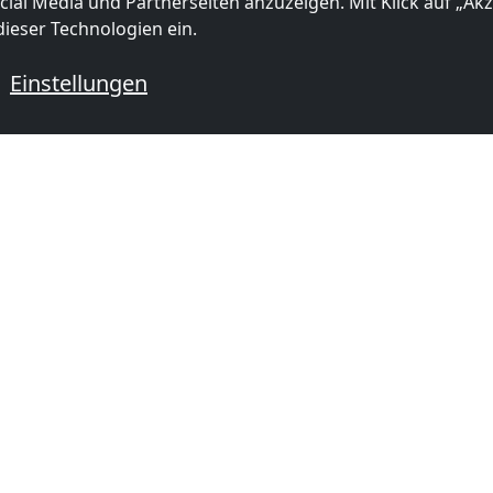
ial Media und Partnerseiten anzuzeigen. Mit Klick auf „Akze
ieser Technologien ein.
Einstellungen
 mit Monteurzimmern
mer in
Monteurzimmer in
Monteurzi
(45 km)
Rotterdam
(48 km)
Utrecht
(5
ORMATIONEN
BELIEBTE STÄDTE