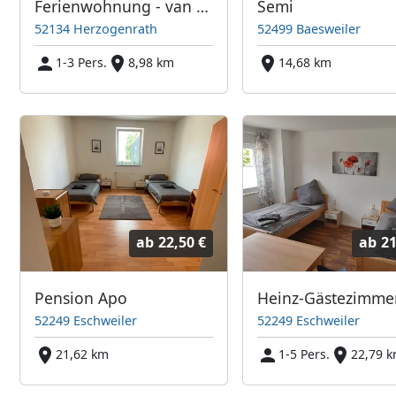
Ferienwohnung - van Reimersdahl
Semi
52134 Herzogenrath
52499 Baesweiler
1-3 Pers.
8,98 km
14,68 km
ab
22,50 €
ab
21
Pension Apo
Heinz-Gästezimme
52249 Eschweiler
52249 Eschweiler
21,62 km
1-5 Pers.
22,79 