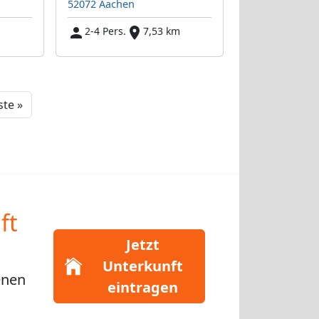
52072 Aachen
m
2-4 Pers.
7,53 km
Next
te »
ft
Jetzt
Unterkunft
enen
eintragen