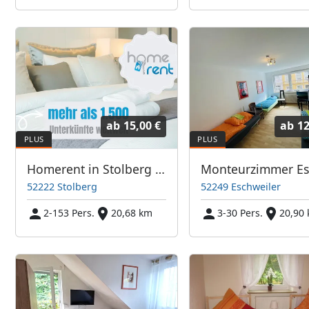
ab
15,00 €
ab
12
Homerent in Stolberg und Herzogenrath
52222 Stolberg
52249 Eschweiler
2-153 Pers.
20,68 km
3-30 Pers.
20,90