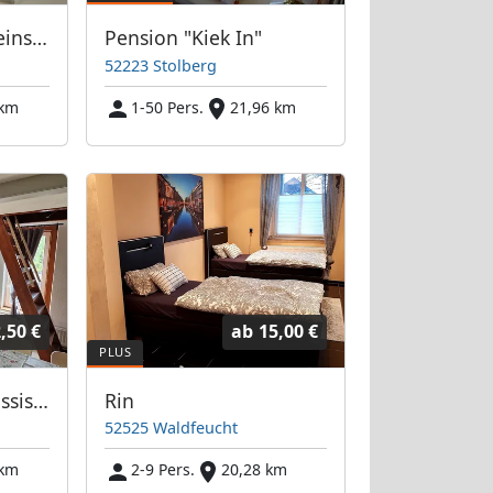
Monteurzimmer Heinsberg
Pension "Kiek In"
52223 Stolberg
 km
1-50 Pers.
21,96 km
,50 €
ab
15,00 €
Vermietung Papazissis - Monteurwohnungen und Monteurzimmer
Rin
52525 Waldfeucht
 km
2-9 Pers.
20,28 km