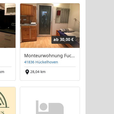
ab
30,00 €
Monteurwohnung Fuchs
41836 Hückelhoven
 km
28,04 km