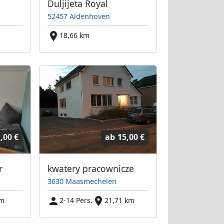
Duljijeta Royal
52457 Aldenhoven
18,66 km
,00 €
ab
15,00 €
r
kwatery pracownicze
3630 Maasmechelen
km
2-14 Pers.
21,71 km