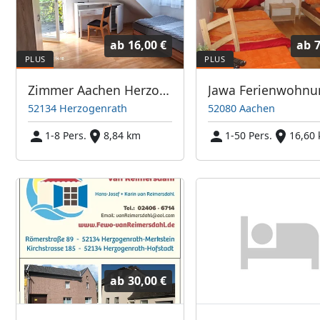
ab
16,00 €
ab
7
Zimmer Aachen Herzogenrath
Jawa Ferienwohn
52134 Herzogenrath
52080 Aachen
1-8 Pers.
8,84 km
1-50 Pers.
16,60
ab
30,00 €