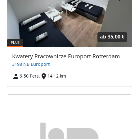
ab
35,00 €
Kwatery Pracownicze Europort Rotterdam i Okolice
3198 NB Europort
6-50 Pers.
14,12 km