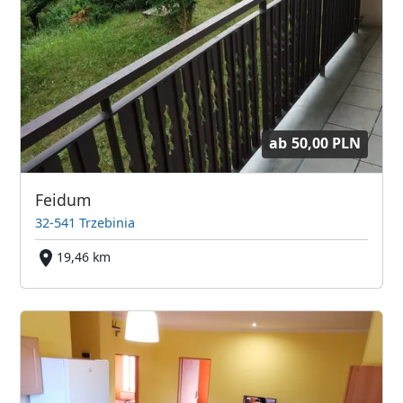
ab
50,00 PLN
Feidum
32-541 Trzebinia
19,46 km