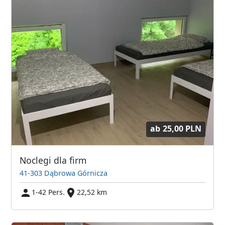
ab
25,00 PLN
Noclegi dla firm
41-303 Dąbrowa Górnicza
1-42 Pers.
22,52 km