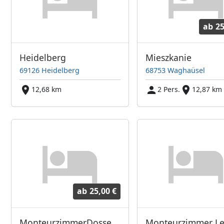
ab
25
Heidelberg
Mieszkanie
69126 Heidelberg
68753 Waghaüsel
12,68 km
2 Pers.
12,87 km
ab
25,00 €
MonteurzimmerDossenheim
Monteurzimmer L