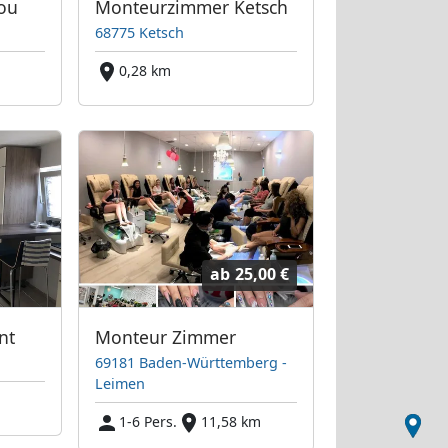
ou
Monteurzimmer Ketsch
68775 Ketsch
m
0,28 km
ab
25,00 €
nt
Monteur Zimmer
69181 Baden-Württemberg -
Leimen
1-6 Pers.
11,58 km