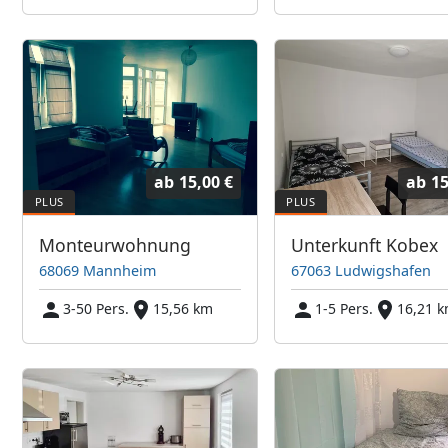
ab
15,00 €
ab
15
Monteurwohnung
Unterkunft Kobex
68069 Mannheim
67063 Ludwigshafen
3-50 Pers.
15,56 km
1-5 Pers.
16,21 