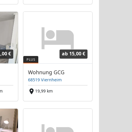
,00 €
ab
15,00 €
Wohnung GCG
68519 Viernheim
km
19,99 km