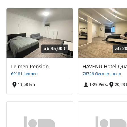
ab
35,00 €
ab
20
Leimen Pension
69181 Leimen
76726 Germersheim
11,58 km
1-29 Pers.
20,23