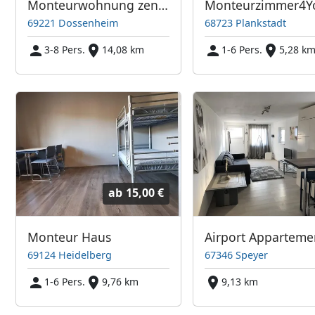
Monteurwohnung zentral in Dossenheim bei Heidelberg
Monteurzimmer4Y
69221 Dossenheim
68723 Plankstadt
3-8 Pers.
14,08 km
1-6 Pers.
5,28 k
ab
15,00 €
Monteur Haus
Airport Apparteme
69124 Heidelberg
67346 Speyer
1-6 Pers.
9,76 km
9,13 km