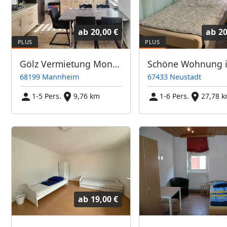
ab
20,00 €
ab
20
Gölz Vermietung Monteurunterkunft Monteurzimmer Monteurwohnung Zimmer Unterkunft
68199 Mannheim
67433 Neustadt
1-5 Pers.
9,76 km
1-6 Pers.
27,78 
ab
19,00 €