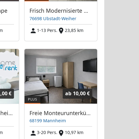
ape
Frisch Modernisierte Monteurzimmer Zeutern
76698 Ubstadt-Weiher
km
1-13 Pers.
23,85 km
,00 €
ab
10,00 €
Homerent in Mannheim und Umgebung
Freie Monteurunterkünfte in Mannheim – JETZT anrufen! Wir sprechen auch Polnisch
68199 Mannheim
km
3-20 Pers.
10,97 km