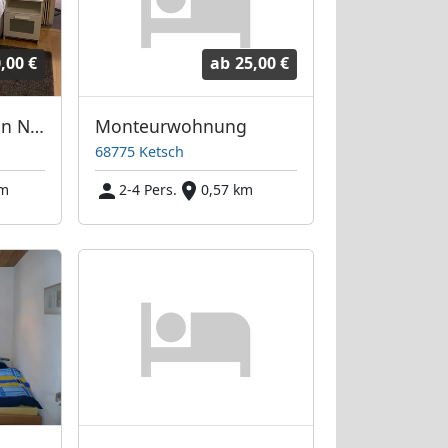
,00 €
ab
25,00 €
Schöne Wohnung in Neustadt
Monteurwohnung
68775 Ketsch
km
2-4 Pers.
0,57 km