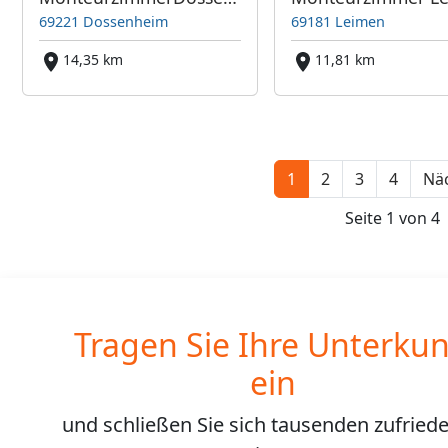
69221 Dossenheim
69181 Leimen
14,35 km
11,81 km
1
2
3
4
Näc
Seite 1 von 4
Tragen Sie Ihre Unterkun
ein
und schließen Sie sich
tausenden
zufried