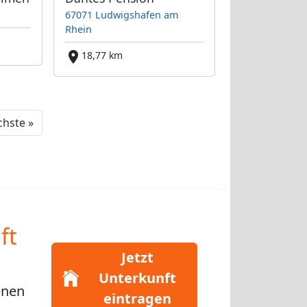
67071 Ludwigshafen am
Rhein
18,77 km
Next
hste »
ft
Jetzt
Unterkunft
enen
eintragen