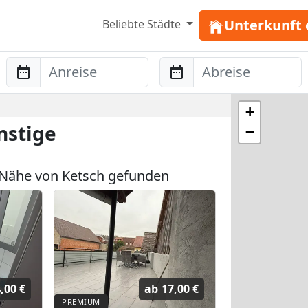
Unterkunft 
Beliebte Städte
Anreise
Abreise
+
nstige
−
Nähe von Ketsch gefunden
,00 €
ab
17,00 €