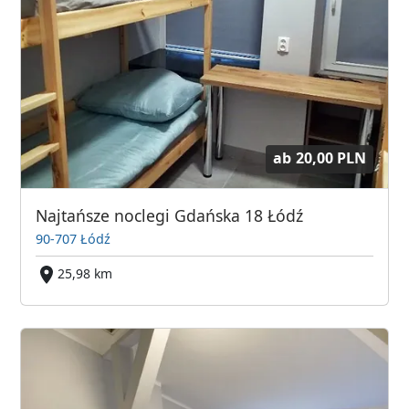
ab
20,00 PLN
Najtańsze noclegi Gdańska 18 Łódź
90-707 Łódź
25,98 km