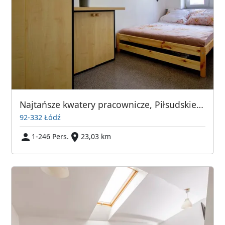
Najtańsze kwatery pracownicze, Piłsudskiego 93, Łódź
92-332 Łódź
1-246 Pers.
23,03 km