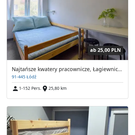
ab
25,00 PLN
Najtańsze kwatery pracownicze, Łagiewnicka 16, Łódź
91-445 Łódź
1-152 Pers.
25,80 km