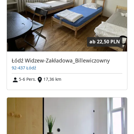
ab
22,50 PLN
Łódź Widzew-Zakładowa_Billewiczowny
92-437 Łódź
5-6 Pers.
17,36 km