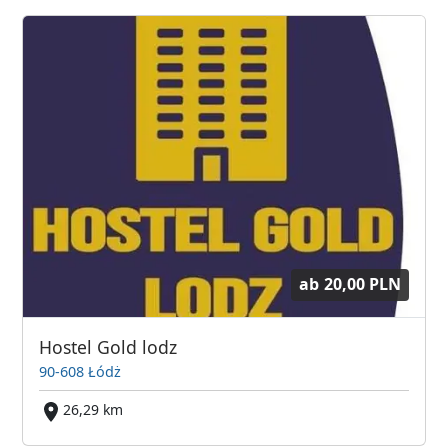
ab
20,00 PLN
Hostel Gold lodz
90-608 Łódż
26,29 km