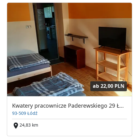
ab
22,00 PLN
Kwatery pracownicze Paderewskiego 29 Łódź
93-509 Łódź
24,83 km