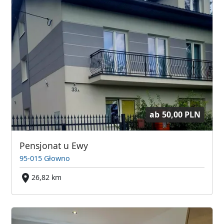
ab
50,00 PLN
Pensjonat u Ewy
95-015 Głowno
26,82 km