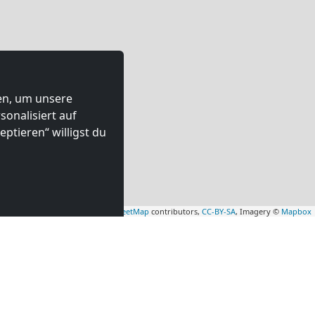
ten, um unsere
onalisiert auf
ptieren“ willigst du
Leaflet
|
Map data ©
OpenStreetMap
contributors,
CC-BY-SA
, Imagery ©
Mapbox
mmer in
Monteurzimmer in