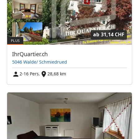
ab
31,14 CHF
IhrQuartier.ch
5046 Walde/ Schmiedrued
2-16 Pers.
28,68 km