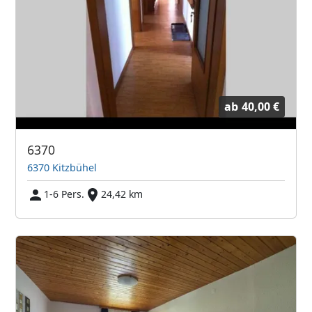
ab
40,00 €
6370
6370 Kitzbühel
1-6 Pers.
24,42 km