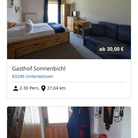
ab
30,00 €
Gasthof Sonnenbichl
83246 Unterwössen
2-30 Pers.
27,04 km