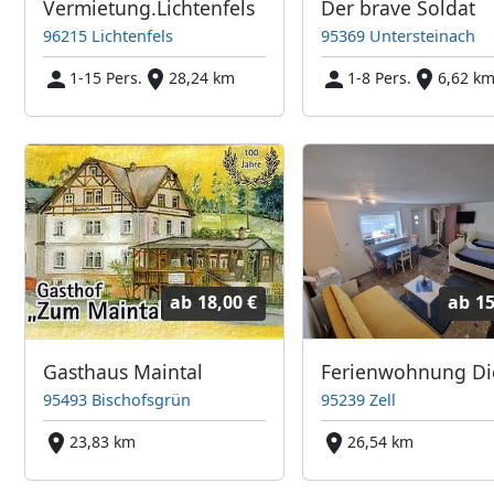
Vermietung.Lichtenfels
Der brave Soldat
96215 Lichtenfels
95369 Untersteinach
1-15 Pers.
28,24 km
1-8 Pers.
6,62 k
ab
18,00 €
ab
15
Gasthaus Maintal
Ferienwohnung Di
95493 Bischofsgrün
95239 Zell
23,83 km
26,54 km