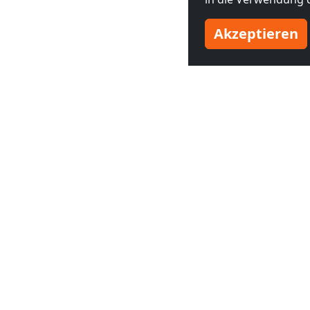
Akzeptieren
Benachbarte Großstädte
Monteurzimmer in
Monteurzim
Bayreuth
(20 km)
Hof
(51 km)
INF
Preise