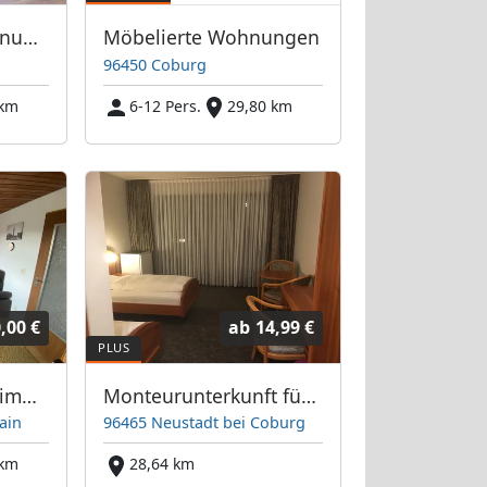
TOP Monteurswohnungen in Bayreuth
Möbelierte Wohnungen
96450 Coburg
 km
6-12 Pers.
29,80 km
,00 €
ab
14,99 €
Wohnungen und Zimmer für Monteure
Monteurunterkunft für bis zu 49 Personen
ain
96465 Neustadt bei Coburg
 km
28,64 km