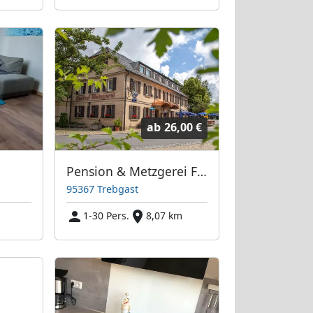
ab
26,00 €
Pension & Metzgerei Friedrich Trebgast
95367 Trebgast
1-30 Pers.
8,07 km