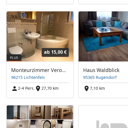
ab
15,00 €
Monteurzimmer Veronika
Haus Waldblick
96215 Lichtenfels
95365 Rugendorf
2-4 Pers.
27,70 km
7,10 km