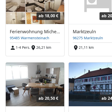
ab
18,00 €
ab
20
Ferienwohnung Michelle
Marktzeuln
95485 Warmensteinach
96275 Marktzeuln
1-4 Pers.
26,21 km
21,11 km
ab
20,50 €
ab
24