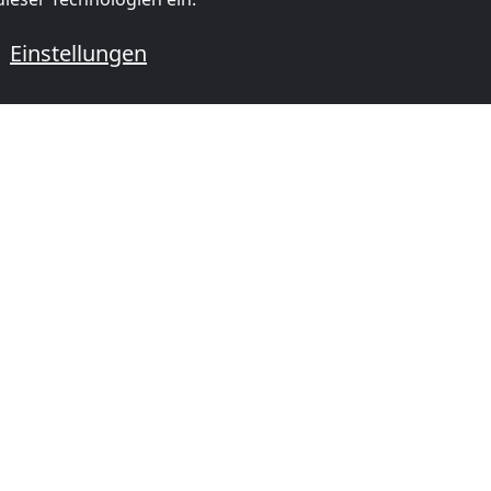
Einstellungen
 mit Monteurzimmern
mer in
Monteurzimmer in
Monteurzi
Coburg
(51 km)
Bamberg
(
ORMATIONEN
BELIEBTE STÄDTE
Monteurzimmer Frankfurt 