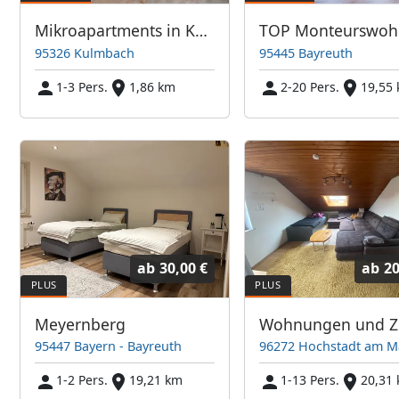
Mikroapartments in Kulmbach mit 25 oder 33 qm Wohnfläche
95326 Kulmbach
95445 Bayreuth
1-3 Pers.
1,86 km
2-20 Pers.
19,55
ab
30,00 €
ab
20
Meyernberg
95447 Bayern - Bayreuth
96272 Hochstadt am M
1-2 Pers.
19,21 km
1-13 Pers.
20,31