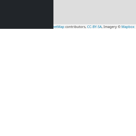
Leaflet
|
Map data ©
OpenStreetMap
contributors,
CC-BY-SA
, Imagery ©
Mapbox
mmer in
Monteurzimmer in
59 km)
Erlangen
(67 km)
HILFE UND BERATUNG
am
hilfe@monteurzimmerguru.de