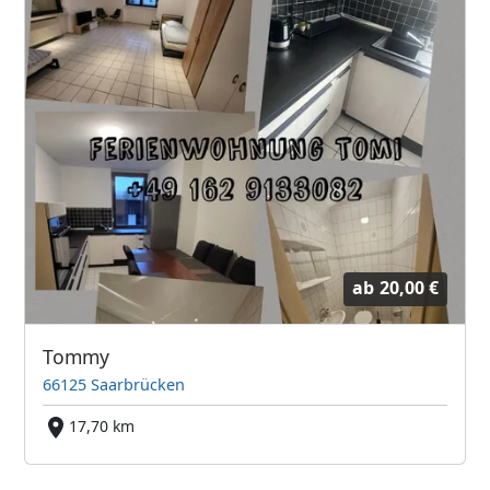
ab
20,00 €
Tommy
66125 Saarbrücken
17,70 km