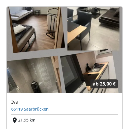
ab
25,00 €
Iva
66119 Saarbrücken
21,95 km