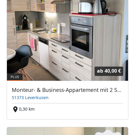
ab
40,00 €
Monteur- & Business-Appartement mit 2 Schlafzimmern & 3 Betten- für 4 Personen am BAYER-KREUZ -Sauna & Dachterrasse - 4tes OG - kein Lift -
51373 Leverkusen
0,30 km