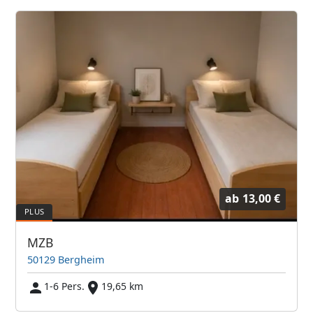
ab
13,00 €
MZB
50129 Bergheim
1-6 Pers.
19,65 km