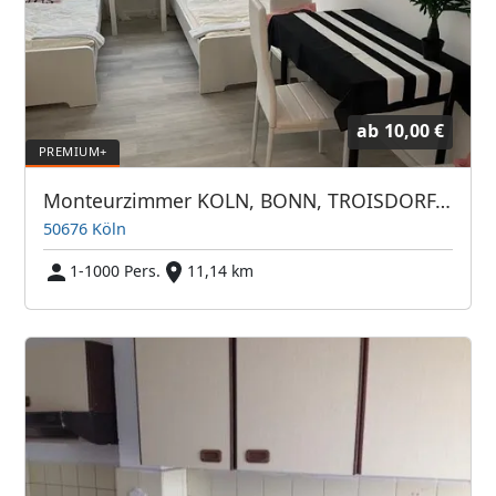
ab
10,00 €
Monteurzimmer KOLN, BONN, TROISDORF, OVERATH, WESSELING, PORZ, ZENTRUM
50676 Köln
1-1000 Pers.
11,14 km