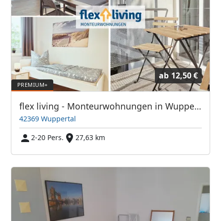
ab
12,50 €
flex living - Monteurwohnungen in Wuppertal (DEU|EN|PL|HU|RU)
42369 Wuppertal
2-20 Pers.
27,63 km