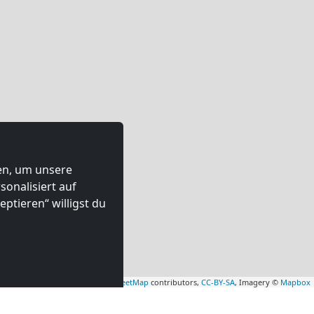
ten, um unsere
onalisiert auf
ptieren“ willigst du
Leaflet
|
Map data ©
OpenStreetMap
contributors,
CC-BY-SA
, Imagery ©
Mapbox