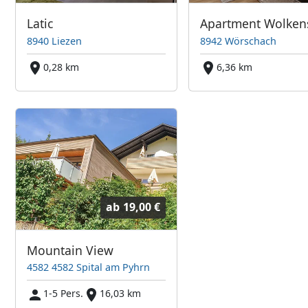
Latic
Apartment Wolken
8940 Liezen
8942 Wörschach
0,28 km
6,36 km
ab
19,00 €
Mountain View
4582 4582 Spital am Pyhrn
1-5 Pers.
16,03 km