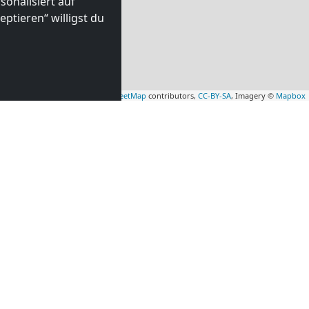
onalisiert auf
ptieren“ willigst du
Leaflet
|
Map data ©
OpenStreetMap
contributors,
CC-BY-SA
, Imagery ©
Mapbox
mmer in
Monteurzimmer in
0 km)
Luton
(47 km)