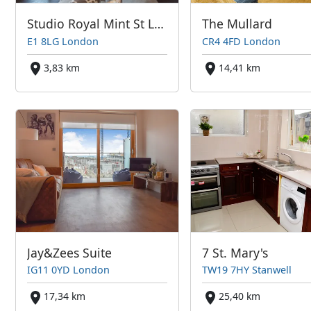
Studio Royal Mint St London
The Mullard
E1 8LG London
CR4 4FD London
3,83 km
14,41 km
Jay&Zees Suite
7 St. Mary's
IG11 0YD London
TW19 7HY Stanwell
17,34 km
25,40 km