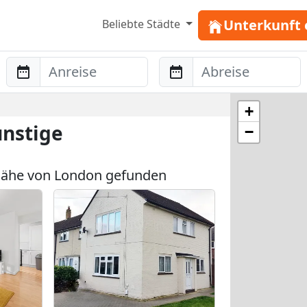
Unterkunft 
Beliebte Städte
Anreise
Abreise
+
nstige
−
Nähe von London gefunden