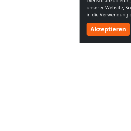
Dienste anzubieten,
unserer Website, Soc
in die Verwendung d
Akzeptieren
Benachbarte Großstädte
Monteurzimmer in
Monteurzim
City of Westminster
Islington
(4
(1 km)