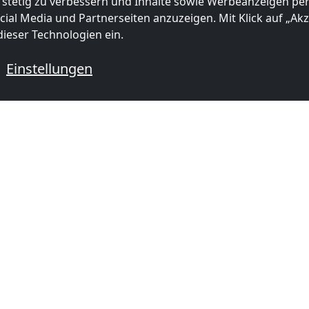
 stetig zu verbessern und Inhalte sowie Werbeanzeigen pers
ial Media und Partnerseiten anzuzeigen. Mit Klick auf „Akze
ieser Technologien ein.
Einstellungen
 mit Monteurzimmern
mer in
Monteurzimmer in
Monteurzi
 km)
Sutton
(18 km)
Crawley
(4