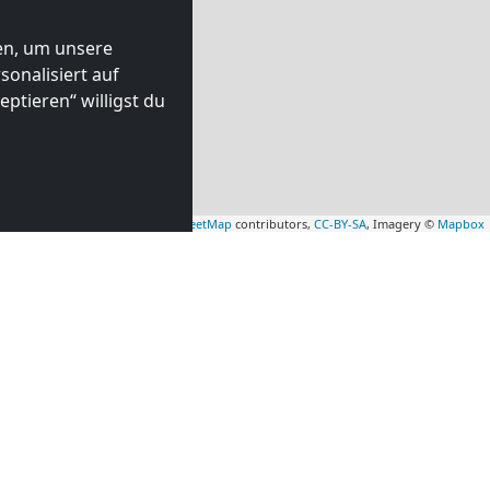
ten, um unsere
onalisiert auf
ptieren“ willigst du
Leaflet
|
Map data ©
OpenStreetMap
contributors,
CC-BY-SA
, Imagery ©
Mapbox
HILFE UND BERATUNG