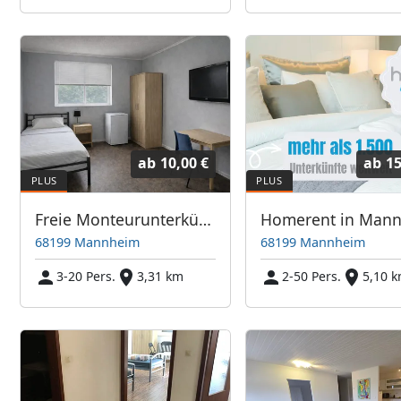
ab
10,00 €
ab
15
Freie Monteurunterkünfte in Mannheim – JETZT anrufen! Wir sprechen auch Polnisch
68199 Mannheim
68199 Mannheim
3-20 Pers.
3,31 km
2-50 Pers.
5,10 