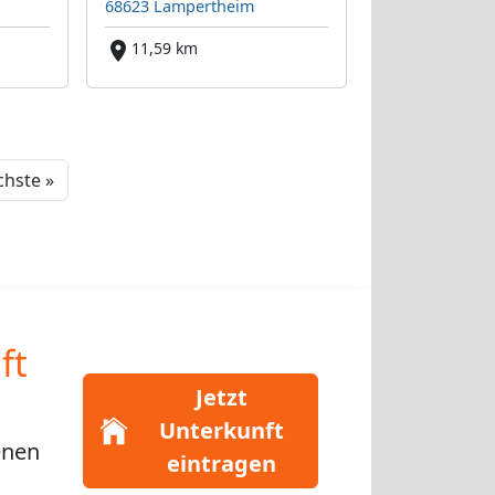
68623 Lampertheim
11,59 km
Next
hste »
ft
Jetzt
Unterkunft
enen
eintragen