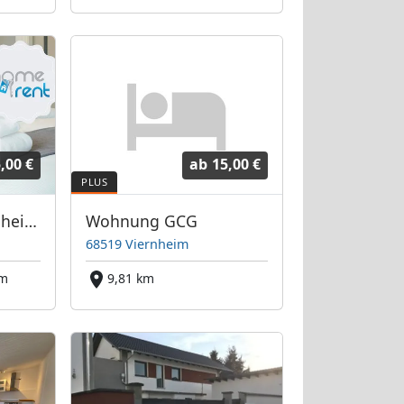
,00 €
ab
15,00 €
Homerent in Mannheim und Umgebung
Wohnung GCG
68519 Viernheim
km
9,81 km