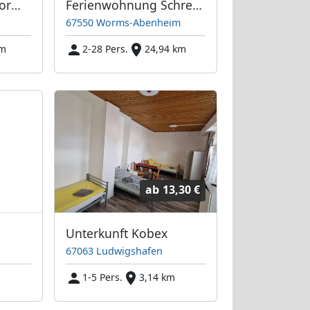
Monteurzimmer Worms City
Ferienwohnung Schreiber-Ritter
67550 Worms-Abenheim
km
2-28 Pers.
24,94 km
ab
13,30 €
Unterkunft Kobex
67063 Ludwigshafen
1-5 Pers.
3,14 km