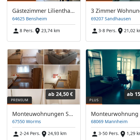
Gästezimmer Lilienthal WhatsApp 01737743895
64625 Bensheim
69207 Sandhausen
8 Pers.
23,74 km
3-8 Pers.
21,02 
ab
24,50 €
ab
15
Monteuwohnungen Schreiber-Ritter
Monteurwohnung
67550 Worms
68069 Mannheim
2-24 Pers.
24,93 km
3-50 Pers.
1,29 