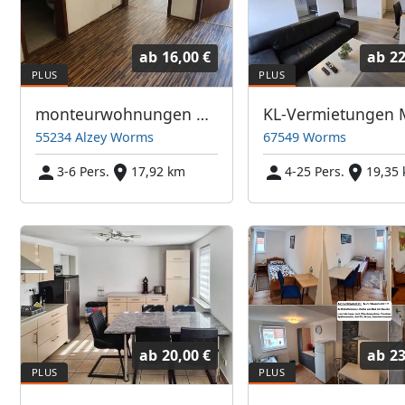
ab
16,00 €
ab
22
monteurwohnungen Meier
55234 Alzey Worms
67549 Worms
3-6 Pers.
17,92 km
4-25 Pers.
19,35
ab
20,00 €
ab
23