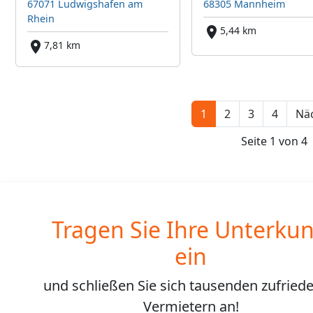
67071 Ludwigshafen am
68305 Mannheim
Rhein
5,44 km
7,81 km
1
2
3
4
Näc
Seite 1 von 4
Tragen Sie Ihre Unterkun
ein
und schließen Sie sich
tausenden
zufried
Vermietern an!