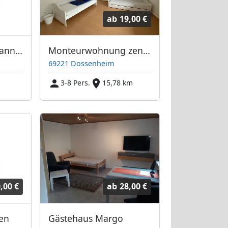
ab
19,00 €
Monteurzimmer Mannheim
Monteurwohnung zentral in Dossenheim bei Heidelberg
69221 Dossenheim
3-8 Pers.
15,78 km
,00 €
ab
28,00 €
en
Gästehaus Margo