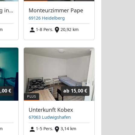
3 Zimmer Wohnung in Heidelberg
Monteurzimmer Pape
69126 Heidelberg
km
1-8 Pers.
20,92 km
,00 €
ab
15,00 €
Unterkunft Kobex
67063 Ludwigshafen
km
1-5 Pers.
3,14 km