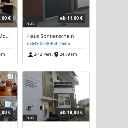
,00 €
ab
11,00 €
KL-Vermietungen Monteurwohnung
Haus Sonnenschein
68649 Groß-Rohrheim
 km
2-12 Pers.
24,79 km
,00 €
ab
18,00 €