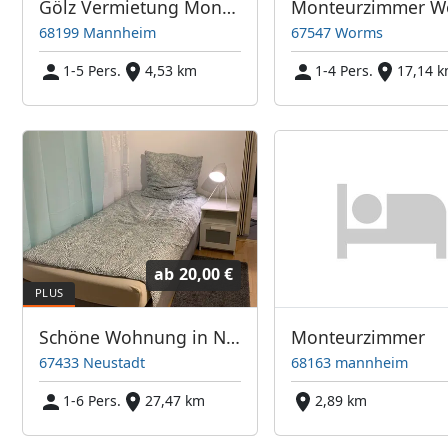
Gölz Vermietung Monteurunterkunft Monteurzimmer Monteurwohnung Zimmer Unterkunft
68199 Mannheim
67547 Worms
1-5 Pers.
4,53 km
1-4 Pers.
17,14 
ab
20,00 €
Schöne Wohnung in Neustadt
Monteurzimmer
67433 Neustadt
68163 mannheim
1-6 Pers.
27,47 km
2,89 km