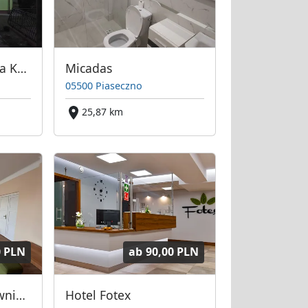
Kwatery obok węzła Konotopa
Micadas
05500 Piaseczno
25,87 km
0 PLN
ab
90,00 PLN
Kwatery dla pracowników
Hotel Fotex