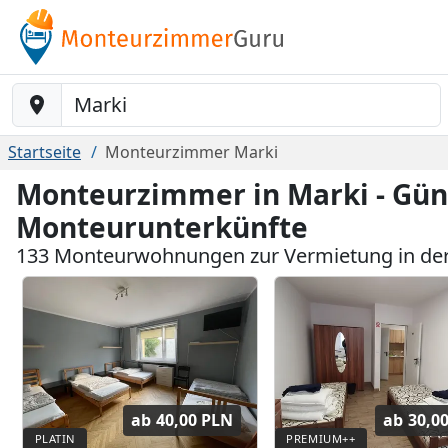
Baustelle-Location
Startseite
Monteurzimmer Marki
Monteurzimmer in Marki - Gün
Monteurunterkünfte
133 Monteurwohnungen zur Vermietung in de
ab
40,00 PLN
ab
30,0