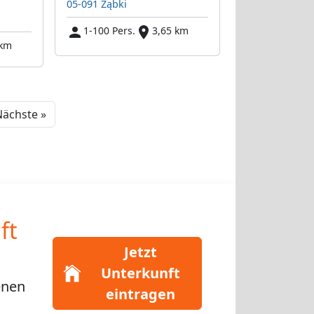
05-091 Ząbki
1-100 Pers.
3,65 km
 km
Next
ächste »
ft
Jetzt
Unterkunft
enen
eintragen