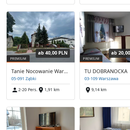
ab
40,00 PLN
ab
20,0
Tanie Nocowanie Warszawa | pokoje dla pracowników Warszawa | Noclegi pod Warszawą
TU DOBRANOCKA
05-091 Ząbki
03-109 Warszawa
2-20 Pers.
1,91 km
9,14 km