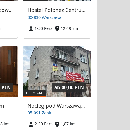
Kwatery, Hotel Pracownicy Warszawa
Hostel Polonez Centrum
00-830 Warszawa
km
1-50 Pers.
12,49 km
0 PLN
ab
40,00 PLN
em
Nocleg pod Warszawą | Kwatery Robotnicze | Hostel dla pracowników | Hotel Robotniczy | Pokoje Pracownicze Warszawa | Tani Nocleg dla Pracownika
05-091 Ząbki
78 km
2-20 Pers.
1,87 km