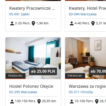
Kwatery Pracownicze Warszawa Ząbki | Pokoje dla pracowników w Warszawie | Tanie Spanie Warszawa | Pokoje Pracownicze Warszawa | Kwatery dla Pracowników
05-091 Ząbki
03-044 Warszawa
2-20 Pers.
1,96 km
4-40 Pers.
5,31 
ab
25,00 PLN
ab
70,0
Hostel Polonez Okęcie
Warszawa za rogi
02-295 Warszawa
05-311 Chrośla
130-150 Pers.
20,95 km
10-100 Pers.
28,