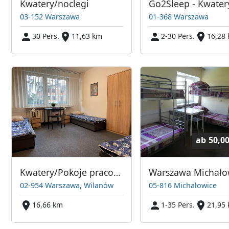
Kwatery/noclegi
03-152 Warszawa
01-368 Warszawa
30 Pers.
11,63 km
2-30 Pers.
16,28
ab
50,0
Kwatery/Pokoje pracownicze Warszawa Wilanów/Sadyba/Siekierki
02-954 Warszawa, Wilanów
05-816 Michałowice
16,66 km
1-35 Pers.
21,95