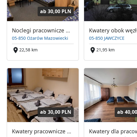
ab
30,00 PLN
Noclegi pracownicze Ożarów Mazowiecki
05-850 Ożarów Mazowiecki
05-850 JAWCZYCE
22,58 km
21,95 km
ab
30,00 PLN
ab
40,0
Kwatery pracownicze Nowy Dwór Mazowiecki