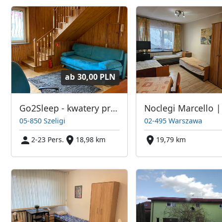
ab
30,00 PLN
Go2Sleep - kwatery pracownicze, tanie noclegi dla pracowników Szeligi, Warszawa
05-850 Szeligi
02-495 Warszawa
2-23 Pers.
18,98 km
19,79 km