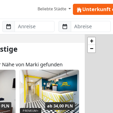
Unterkunft 
Beliebte Städte
Anreise
Abreise
+
stige
−
r Nähe von Marki gefunden
0 PLN
ab
34,00 PLN