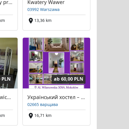
Go2Sleep - Kwatery pracownicze, tanie noclegi Warszawa
Kwatery Wawer
03992 Warszawa
 km
13,36 km
0 PLN
ab
60,00 PLN
Warszawa Michałowice House
Український хостел – гуртожиток у Варшаві
02665 варщава
 km
16,71 km