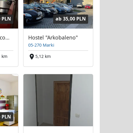
0 PLN
ab
35,00 PLN
Pokoje noclegi pracownicze mieszkanie
Hostel "Arkobaleno"
05-270 Marki
5 km
5,12 km
0 PLN