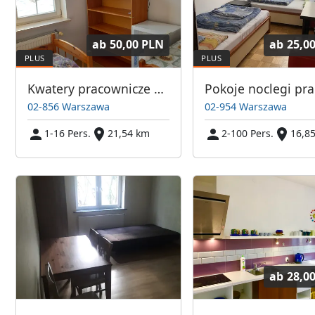
ab
50,00 PLN
ab
25,0
Kwatery pracownicze Warszawska Przystań
02-856 Warszawa
02-954 Warszawa
1-16 Pers.
21,54 km
2-100 Pers.
16,8
ab
28,0