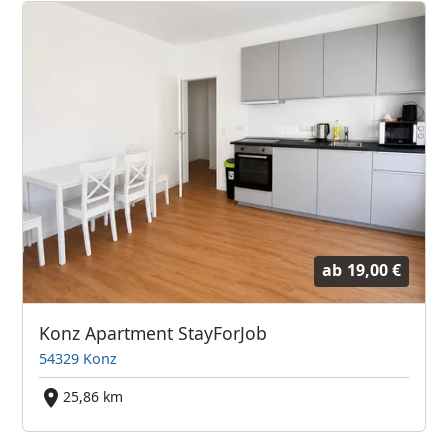
ab
19,00 €
Konz Apartment StayForJob
54329 Konz
25,86 km