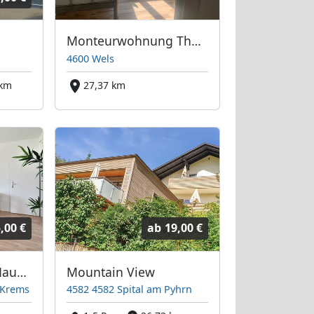
Monteurwohnung Thalheim bei Wels
4600 Wels
 km
27,37 km
,00 €
ab
19,00 €
60 Betten ganzes Haus oder Apartments + Linz-Wels-Steyr-Umgebung mit Parkplatz, TOP Lage!
Mountain View
 Krems
4582 4582 Spital am Pyhrn