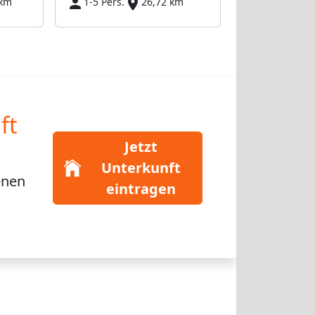
 km
1-5 Pers.
26,72 km
ft
Jetzt
Unterkunft
enen
eintragen