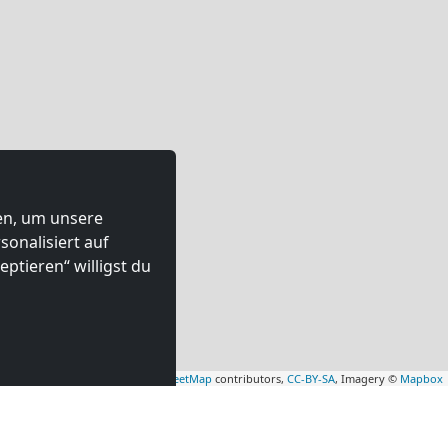
ten, um unsere
onalisiert auf
ptieren“ willigst du
Leaflet
|
Map data ©
OpenStreetMap
contributors,
CC-BY-SA
, Imagery ©
Mapbox