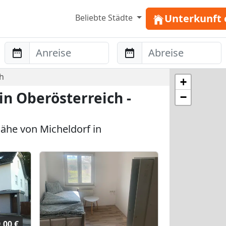
Unterkunft 
Beliebte Städte
Anreise
Abreise
h
+
n Oberösterreich -
−
ähe von Micheldorf in
,00 €