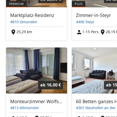
Marktplatz-Residenz
Zimmer-in-Steyr
4810 Gmunden
4400 Steyr
25,29 km
1-15 Pers.
28,19
ab
16,00 €
ab
15
Monteurzimmer Wolfsjaeger
4813 Altmünster
4501 Neuhofen an der