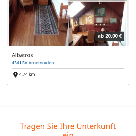
ab
20,00 €
Albatros
4341GA Arnemuiden
4,74 km
Tragen Sie Ihre Unterkunft
ein