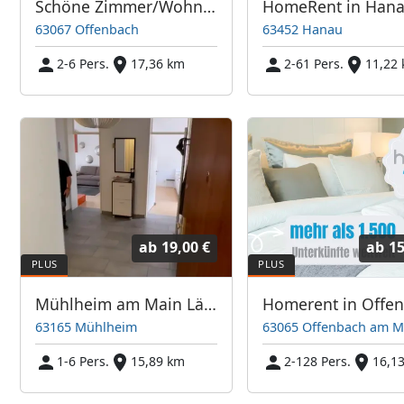
Schöne Zimmer/Wohnung in Offenbach - Direkt bei Frankfurt/Main
63067 Offenbach
63452 Hanau
2-6 Pers.
17,36 km
2-61 Pers.
11,22
ab
19,00 €
ab
15
Mühlheim am Main Lämmerspiel
63165 Mühlheim
63065 Offenbach am M
1-6 Pers.
15,89 km
2-128 Pers.
16,1