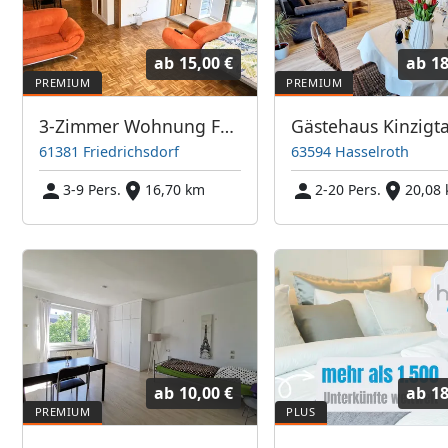
ab
15,00 €
ab
18
3-Zimmer Wohnung Friedrichsdorf mit großem Balkon TV's
Gästehaus Kinzigta
61381 Friedrichsdorf
63594 Hasselroth
3-9 Pers.
16,70 km
2-20 Pers.
20,08
ab
10,00 €
ab
18