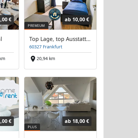
,00 €
ab
10,00 €
l
Top Lage, top Ausstattung: Monteurwohnung Frankfurter Bett GmbH
60327 Frankfurt
 km
20,94 km
,00 €
ab
18,00 €