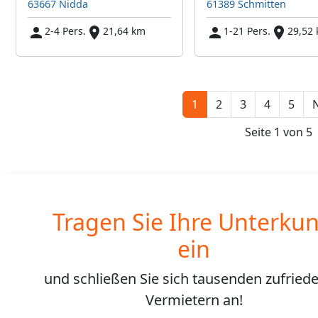
63667 Nidda
61389 Schmitten
2-4 Pers.
21,64 km
1-21 Pers.
29,52
1
2
3
4
5
N
Seite 1 von 5
Tragen Sie Ihre Unterkun
ein
und schließen Sie sich
tausenden
zufried
Vermietern an!