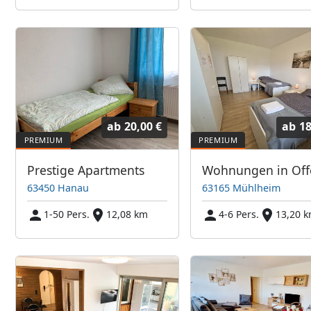
ab
20,00 €
ab
18
Prestige Apartments
63450 Hanau
63165 Mühlheim
1-50 Pers.
12,08 km
4-6 Pers.
13,20 