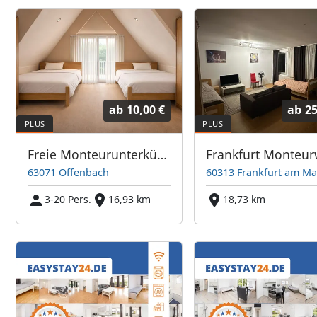
ab
10,00 €
ab
25
Freie Monteurunterkünfte in Offenbach – JETZT anrufen! Wir sprechen auch Polnisch
63071 Offenbach
60313 Frankfurt am Ma
3-20 Pers.
16,93 km
18,73 km