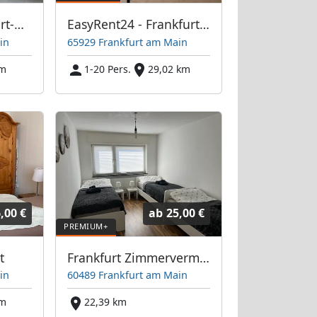
Unterkunft Frankfurt-West / Bockenheim
EasyRent24 - Frankfurt am Main
in
65929 Frankfurt am Main
km
1-20 Pers.
29,02 km
,00 €
ab
25,00 €
t
Frankfurt Zimmervermietung
in
60489 Frankfurt am Main
km
22,39 km