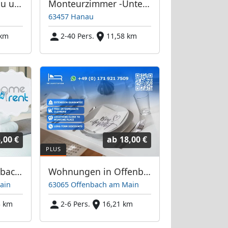
HomeRent in Hanau und Umgebung
Monteurzimmer -Unterkunft -Hanau
63457 Hanau
 km
2-40 Pers.
11,58 km
,00 €
ab
18,00 €
Homerent in Offenbach am Main und Umgebung
Wohnungen in Offenbach, Frankfurt, Hanau und Umgebung
ain
63065 Offenbach am Main
3 km
2-6 Pers.
16,21 km