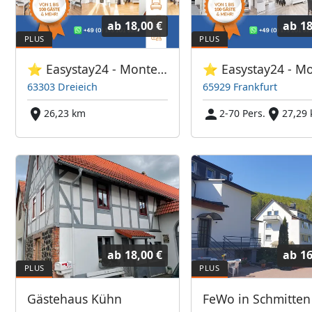
ab
18,00 €
ab
18
⭐ Easystay24 - Monteurwohnungen Dreieich
63303 Dreieich
65929 Frankfurt
26,23 km
2-70 Pers.
27,29
ab
18,00 €
ab
16
Gästehaus Kühn
FeWo in Schmitten