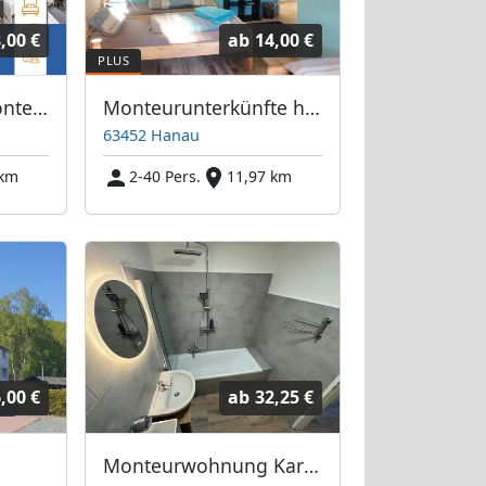
,00 €
ab
14,00 €
⭐ Easystay24 - Monteurwohnungen Frankfurt Flughafen
Monteurunterkünfte honesty /Silvia
63452 Hanau
 km
2-40 Pers.
11,97 km
,00 €
ab
32,25 €
Monteurwohnung Karben