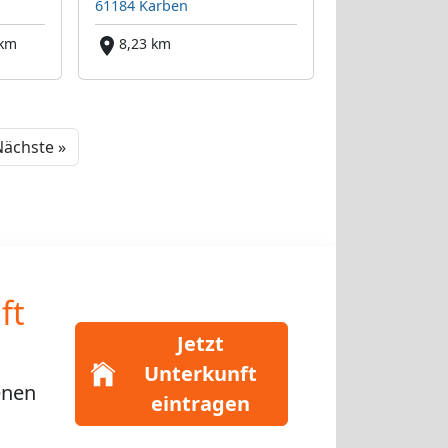
61184 Karben
 km
8,23 km
Next
ächste »
ft
Jetzt
Unterkunft
enen
eintragen