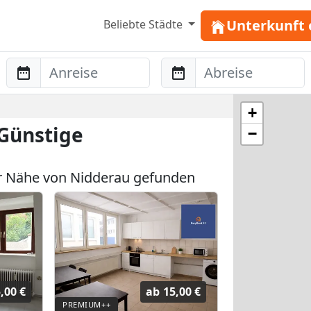
Unterkunft 
Beliebte Städte
Anreise
Abreise
+
Günstige
−
r Nähe von Nidderau gefunden
,00 €
ab
15,00 €