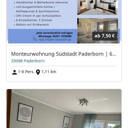
ab
7,50 €
Monteurwohnung Südstadt Paderborn | 6 Personen | 3 Zimmer | Einzelbetten | WLAN | Smart TV | kostenl. Kaffee | Balkon | Handtücher
33098 Paderborn
1-6 Pers.
1,11 km