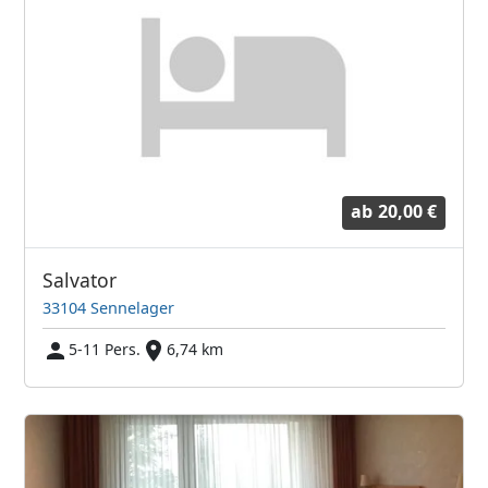
ab
20,00 €
Salvator
33104 Sennelager
5-11 Pers.
6,74 km