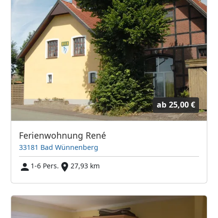
ab
25,00 €
Ferienwohnung René
33181 Bad Wünnenberg
1-6 Pers.
27,93 km