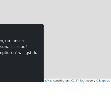
ten, um unsere
onalisiert auf
ptieren“ willigst du
Leaflet
|
Map data ©
OpenStreetMap
contributors,
CC-BY-SA
, Imagery ©
Mapbox