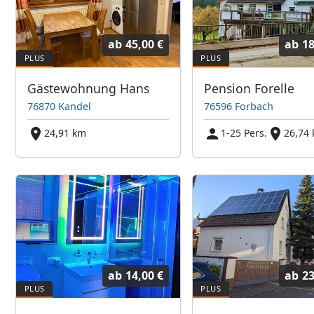
ab
45,00 €
ab
18
Gästewohnung Hans
Pension Forelle
76870 Kandel
76596 Forbach
24,91 km
1-25 Pers.
26,74
ab
14,00 €
ab
23