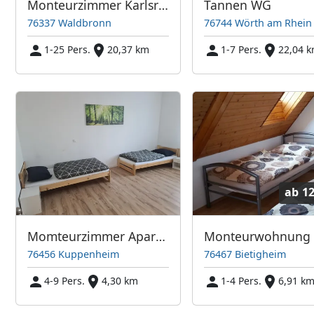
Monteurzimmer Karlsruhe
Tannen WG
76337 Waldbronn
76744 Wörth am Rhein
1-25 Pers.
20,37 km
1-7 Pers.
22,04 
ab
12
Momteurzimmer Apartmentam Bahnsteig
76456 Kuppenheim
76467 Bietigheim
4-9 Pers.
4,30 km
1-4 Pers.
6,91 k