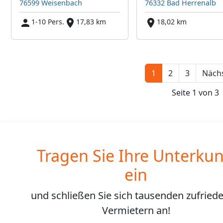
76599 Weisenbach
76332 Bad Herrenalb
1-10 Pers.
17,83 km
18,02 km
1
2
3
Nächs
Seite 1 von 3
Tragen Sie Ihre Unterkun
ein
und schließen Sie sich
tausenden
zufried
Vermietern an!