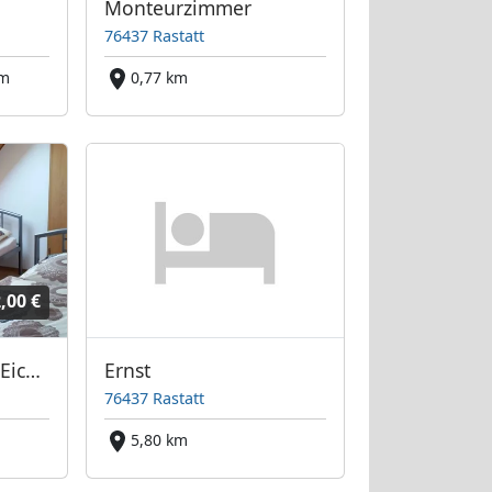
Monteurzimmer
76437 Rastatt
km
0,77 km
,00 €
Monteurwohnung Eichhorn
Ernst
76437 Rastatt
m
5,80 km