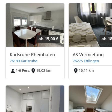
ab
15,00 €
ab
18
Karlsruhe Rheinhafen
AS Vermietung
76189 Karlsruhe
76275 Ettlingen
1-6 Pers.
19,02 km
16,11 km