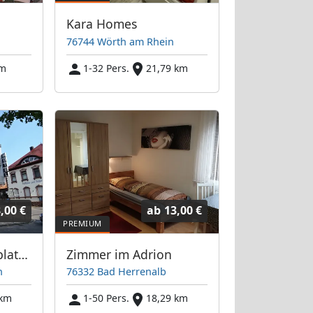
Kara Homes
76744 Wörth am Rhein
km
1-32 Pers.
21,79 km
,00 €
ab
13,00 €
Pension am Marktplatz - Kalrsbad
Zimmer im Adrion
h
76332 Bad Herrenalb
 km
1-50 Pers.
18,29 km