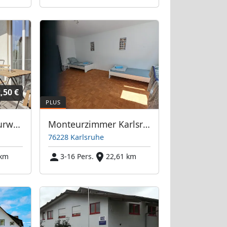
,50 €
flex living - Monteurwohnungen in Karlsruhe (DEU|EN|PL|HU|RU)
Monteurzimmer Karlsruhe
76228 Karlsruhe
 km
3-16 Pers.
22,61 km