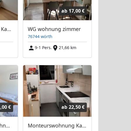
ab
17,00 €
Monteurzimmer in Karlsruhe-Durlach direkt an der A5!
WG wohnung zimmer
76744 wörth
9-1 Pers.
21,66 km
,00 €
ab
22,50 €
Monteur-Ferienwohnung an der Kullenmühle
Monteurswohnung Karlsruhe