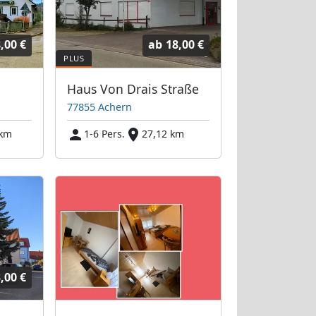
,00 €
ab
18,00 €
Haus Von Drais Straße
77855 Achern
 km
1-6 Pers.
27,12 km
,00 €