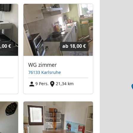
,00 €
ab
18,00 €
WG zimmer
76133 Karlsruhe
9 Pers.
21,34 km