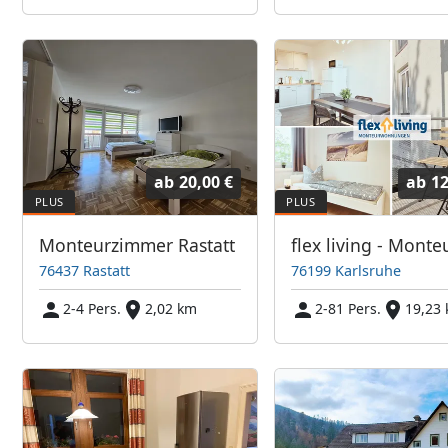
ab
20,00 €
ab
12
Monteurzimmer Rastatt
76437 Rastatt
76199 Karlsruhe
2-4 Pers.
2,02 km
2-81 Pers.
19,23