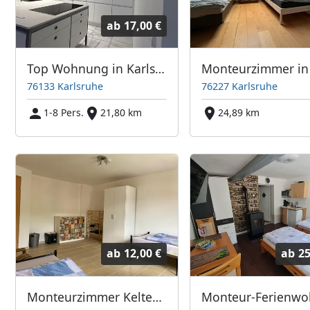
ab
17,00 €
Top Wohnung in Karlsruhe Zentrum – voll möbliert, Balkon, WLAN
76133 Karlsruhe
76227 Karlsruhe
1-8 Pers.
21,80 km
24,89 km
ab
12,00 €
ab
25
Monteurzimmer Kelterstrasse 9