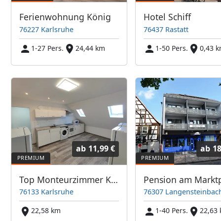
Ferienwohnung König
Hotel Schiff
76227 Karlsruhe
76437 Rastatt
1-27 Pers.
24,44 km
1-50 Pers.
0,43 
ab
11,99 €
ab
18
Top Monteurzimmer Karlsruhe & Umgebung
76133 Karlsruhe
76307 Langensteinbac
22,58 km
1-40 Pers.
22,63