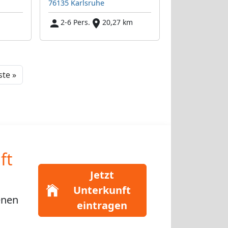
76135 Karlsruhe
2-6 Pers.
20,27 km
Next
te »
ft
Jetzt
Unterkunft
enen
eintragen