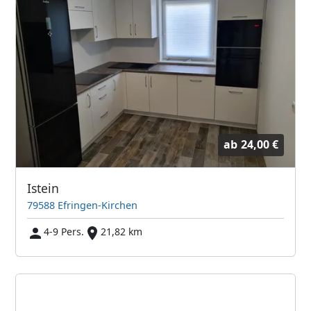
ab
24,00 €
Istein
79588 Efringen-Kirchen
4-9 Pers.
21,82 km