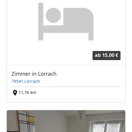
ab
15,00 €
Zimmer in Lörrach
79541 Lörrach
11,76 km