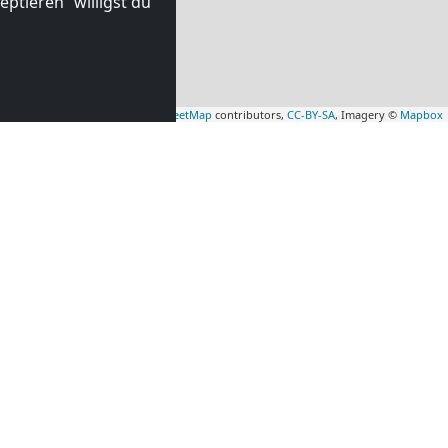
ptieren“ willigst du
Leaflet
|
Map data ©
OpenStreetMap
contributors,
CC-BY-SA
, Imagery ©
Mapbox
mmer in
Monteurzimmer in
am
(58 km)
Tilburg
(58 km)
HILFE UND BERATUNG