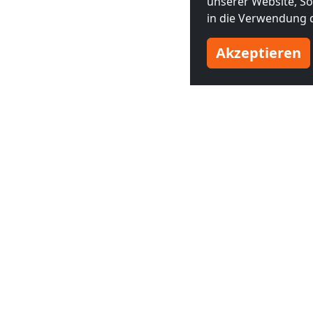
unserer Website, Soc
in die Verwendung d
Akzeptieren
Benachbarte Großstädte
Monteurzimmer in
Monteurzim
Rotterdam
(13 km)
The Hague
INF