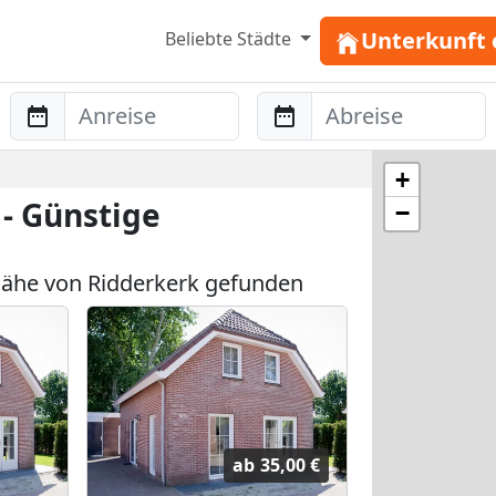
Unterkunft 
Beliebte Städte
Anreise
Abreise
+
- Günstige
−
ähe von Ridderkerk gefunden
ab
35,00 €