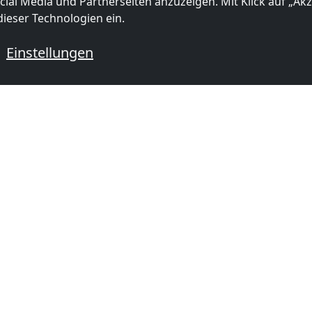
ial Media und Partnerseiten anzuzeigen. Mit Klick auf „Akze
ieser Technologien ein.
Einstellungen
 mit Monteurzimmern
mer in
Monteurzimmer in
Monteurzi
(37 km)
Utrecht
(56 km)
Amsterd
ORMATIONEN
BELIEBTE STÄDTE