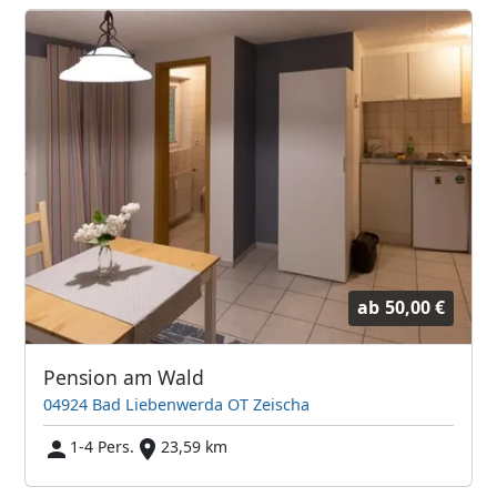
ab
50,00 €
Pension am Wald
04924 Bad Liebenwerda OT Zeischa
1-4 Pers.
23,59 km