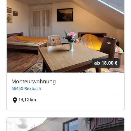
ab
18,00 €
Monteurwohnung
66450 Bexbach
14,12 km