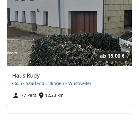
ab
15,00 €
Haus Rudy
66557 Saarland , Illingen - Wustweiler
1-7 Pers.
12,23 km