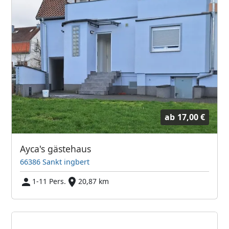
ab
17,00 €
Ayca's gästehaus
66386 Sankt ingbert
1-11 Pers.
20,87 km