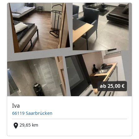
ab
25,00 €
Iva
66119 Saarbrücken
29,65 km