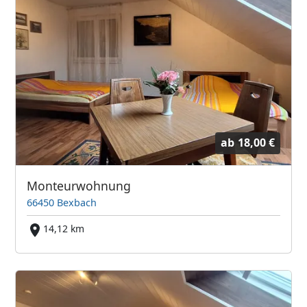
ab
18,00 €
Monteurwohnung
66450 Bexbach
14,12 km