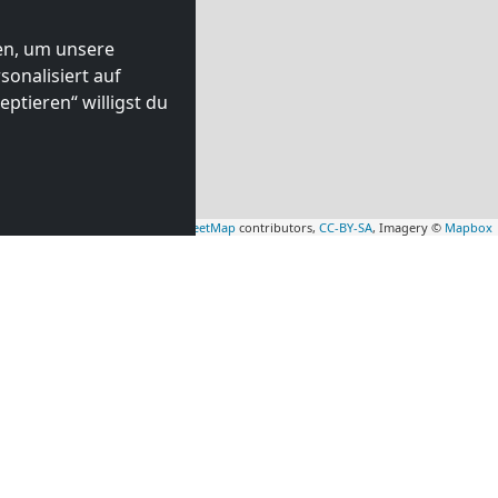
ten, um unsere
onalisiert auf
ptieren“ willigst du
Leaflet
|
Map data ©
OpenStreetMap
contributors,
CC-BY-SA
, Imagery ©
Mapbox
HILFE UND BERATUNG