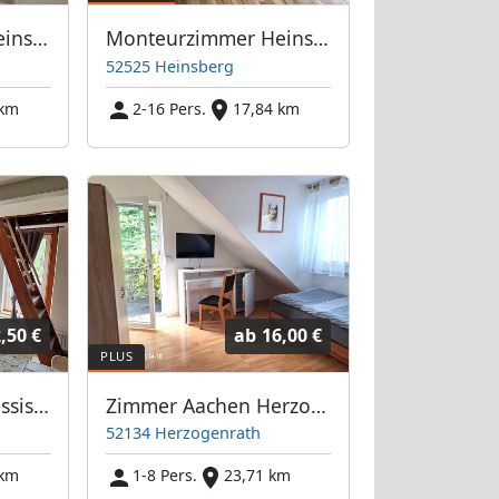
Monteurzimmer Heinsberg
Monteurzimmer Heinsberg city
52525 Heinsberg
 km
2-16 Pers.
17,84 km
,50 €
ab
16,00 €
Vermietung Papazissis - Monteurwohnungen und Monteurzimmer
Zimmer Aachen Herzogenrath
52134 Herzogenrath
 km
1-8 Pers.
23,71 km