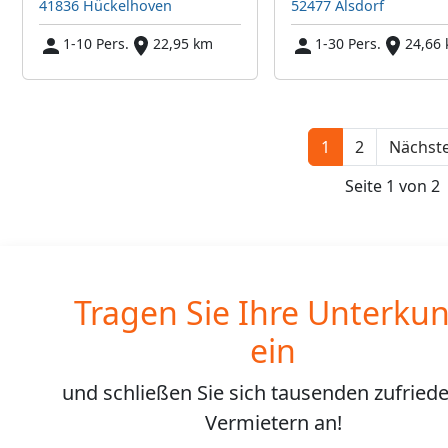
41836 Hückelhoven
52477 Alsdorf
1-10 Pers.
22,95 km
1-30 Pers.
24,66
1
2
Nächste
Seite 1 von 2
Tragen Sie Ihre Unterkun
ein
und schließen Sie sich
tausenden
zufried
Vermietern an!