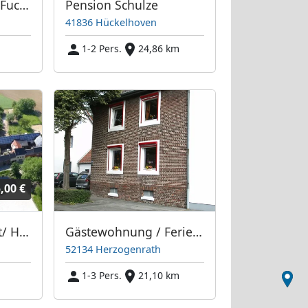
Monteurwohnung Fuchs
Pension Schulze
41836 Hückelhoven
1-2 Pers.
24,86 km
,00 €
Monteurunterkunft/ Heinsberg 170€/Person/Woche / nur Einzelzimmer
Gästewohnung / Ferienwohnung Hoberg
52134 Herzogenrath
1-3 Pers.
21,10 km