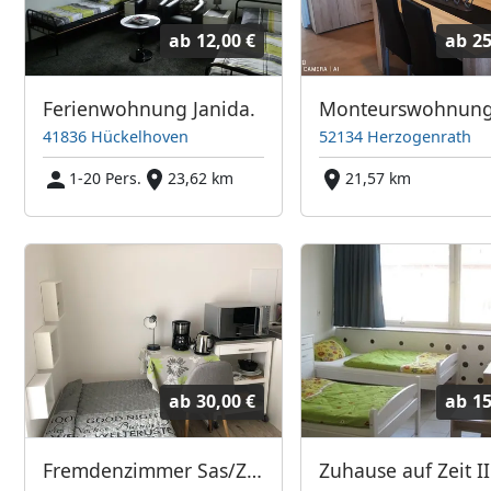
ab
12,00 €
ab
25
Ferienwohnung Janida.
Monteurswohnun
41836 Hückelhoven
52134 Herzogenrath
1-20 Pers.
23,62 km
21,57 km
ab
30,00 €
ab
15
Fremdenzimmer Sas/Zimmer mit Bad und Miniküche in 41836 Hückelhoven Ratheim
Zuhause auf Zeit II