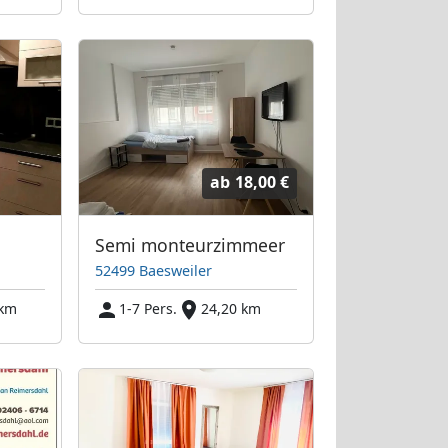
ab
18,00 €
Semi monteurzimmeer
52499 Baesweiler
 km
1-7 Pers.
24,20 km