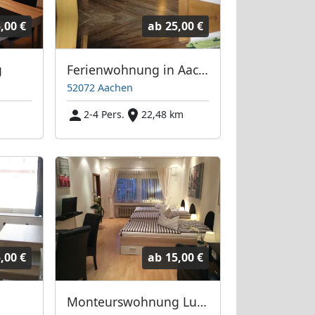
,00 €
ab
25,00 €
g
Ferienwohnung in Aachen - Horbach
52072 Aachen
2-4 Pers.
22,48 km
,00 €
ab
15,00 €
Monteurswohnung Luesgens