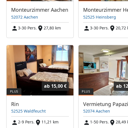
Monteurzimmer Aachen
52072 Aachen
52525 Heinsberg
3-30 Pers.
27,80 km
3-30 Pers.
20,72
ab
15,00 €
ab
12
Rin
52525 Waldfeucht
52074 Aachen
2-9 Pers.
11,21 km
1-50 Pers.
28,49