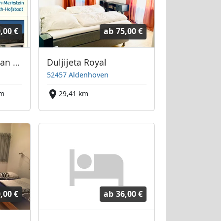
,00 €
ab
75,00 €
Ferienwohnung - van Reimersdahl
Duljijeta Royal
52457 Aldenhoven
km
29,41 km
,00 €
ab
36,00 €