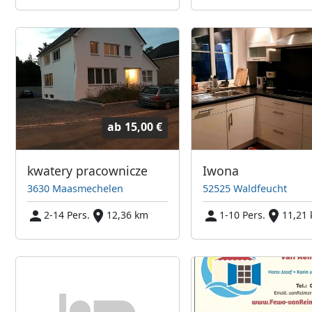
ab
15,00 €
kwatery pracownicze
Iwona
3630 Maasmechelen
52525 Waldfeucht
2-14 Pers.
12,36 km
1-10 Pers.
11,21