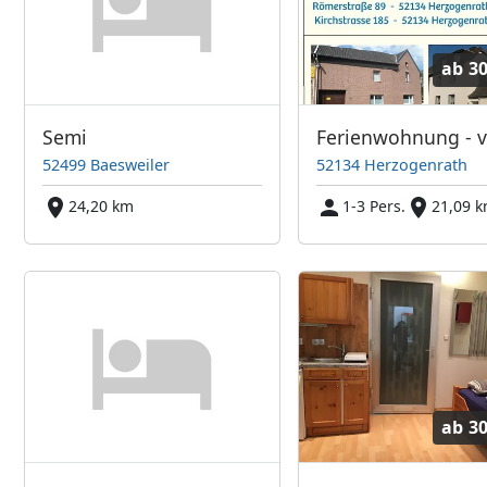
ab
30
Semi
52499 Baesweiler
52134 Herzogenrath
24,20 km
1-3 Pers.
21,09 
ab
30