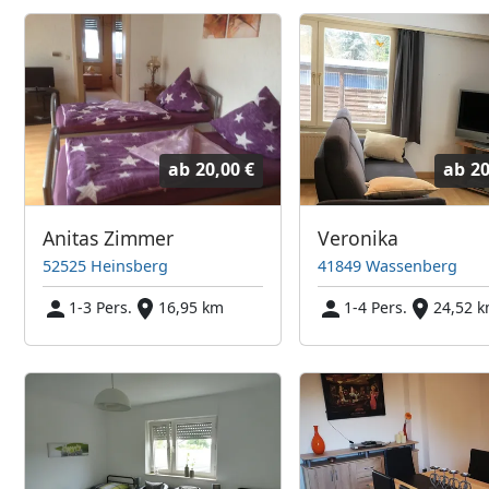
ab
20,00 €
ab
20
Anitas Zimmer
Veronika
52525 Heinsberg
41849 Wassenberg
1-3 Pers.
16,95 km
1-4 Pers.
24,52 