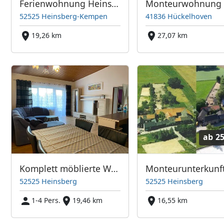
Ferienwohnung Heinsberg
52525 Heinsberg-Kempen
41836 Hückelhoven
19,26 km
27,07 km
ab
25
Komplett möblierte Wohnung mit Südbalkon zu verm. Monteurwohnung.
52525 Heinsberg
52525 Heinsberg
1-4 Pers.
19,46 km
16,55 km