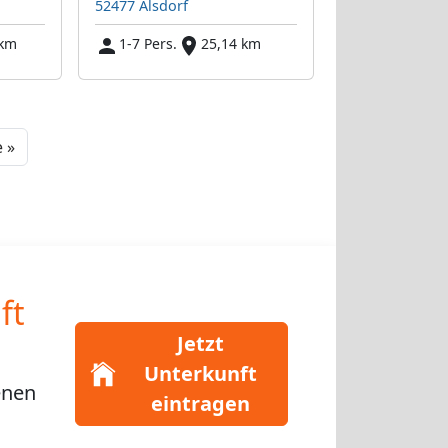
52477 Alsdorf
 km
1-7 Pers.
25,14 km
Next
 »
ft
Jetzt
Unterkunft
enen
eintragen