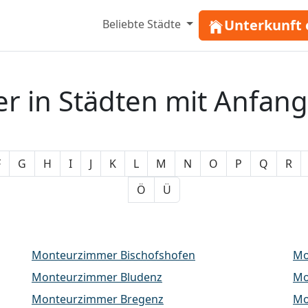
Unterkunft 
Beliebte Städte
 in Städten mit Anfan
F
G
H
I
J
K
L
M
N
O
P
Q
R
Ö
Ü
Monteurzimmer Bischofshofen
Mo
Monteurzimmer Bludenz
Mo
Monteurzimmer Bregenz
Mo