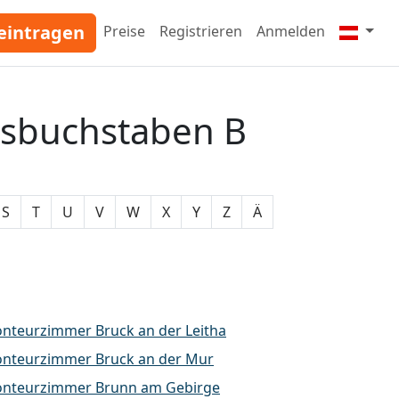
eintragen
Preise
Registrieren
Anmelden
gsbuchstaben B
S
T
U
V
W
X
Y
Z
Ä
nteurzimmer Bruck an der Leitha
nteurzimmer Bruck an der Mur
nteurzimmer Brunn am Gebirge