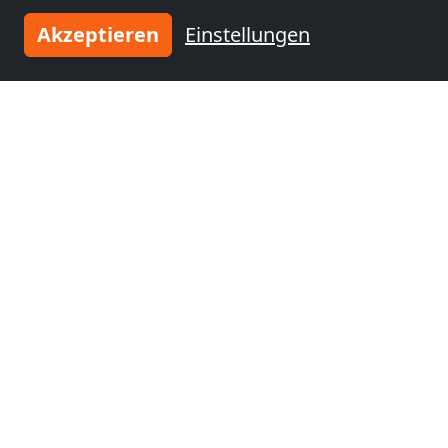
TW19 7HY Stanwell
Akzeptieren
Einstellungen
0,6 km
Benachbarte Orte mit
Monteurzimmern und Pensionen
Monteurzimmer
Monteurzimmer
nähe
nähe
City of Westminster
London
(35 km)
(34 km)
Monteurzimmer
Monteurzimmer
nähe
nähe
Islington
(38 km)
Luton
(43 km)