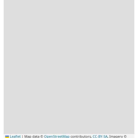
Leaflet
|
Map data ©
OpenStreetMap
contributors,
CC-BY-SA
, Imagery ©