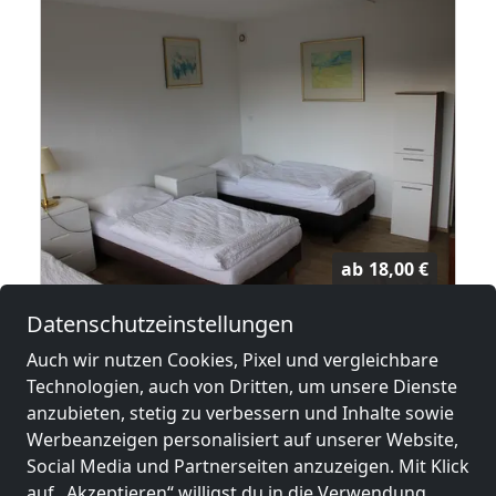
ab
18,00 €
Datenschutzeinstellungen
Monteurzimmer nähe Frankfurt
Auch wir nutzen Cookies, Pixel und vergleichbare
63150 Heusenstamm
Technologien, auch von Dritten, um unsere Dienste
2-50 Pers.
26,6 km
anzubieten, stetig zu verbessern und Inhalte sowie
Werbeanzeigen personalisiert auf unserer Website,
Social Media und Partnerseiten anzuzeigen. Mit Klick
auf „Akzeptieren“ willigst du in die Verwendung