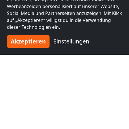
NG6 8BA Nottingham
Werbeanzeigen personalisiert auf unserer Website,
Social Media und Partnerseiten anzuzeigen. Mit Klick
28,3 km
auf „Akzeptieren“ willigst du in die Verwendung
dieser Technologien ein.
Benachbarte Orte mit
Akzeptieren
Einstellungen
Monteurzimmern und Pensionen
Monteurzimmer
Monteurzimmer
nähe
nähe
Nottingham
(32 km)
Leicester
(42 km)
Monteurzimmer
Monteurzimmer
nähe
nähe
Sheffield
(49 km)
Coventry
(49 km)