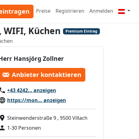
eintragen
Preise
Registrieren
Anmelden
, WIFI, Küchen
Premium Eintrag
Küchen
Herr Hansjörg Zollner
Anbieter kontaktieren
+43 4242… anzeigen
https://mon… anzeigen
Steinwenderstraße 9 , 9500 Villach
1-30 Personen