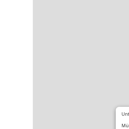
Unt
Müh