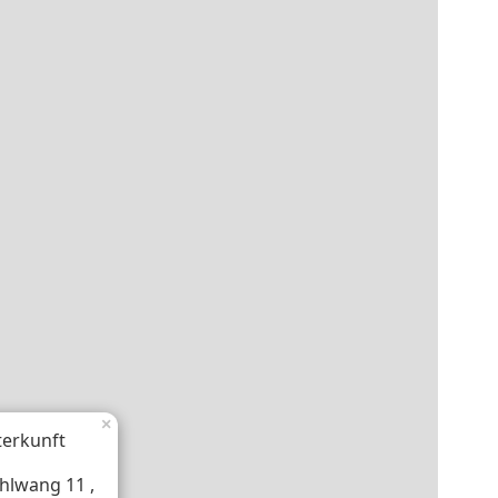
×
erkunft
lwang 11 ,