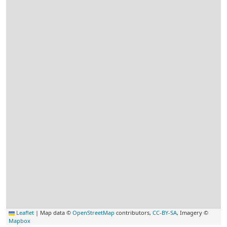
Leaflet
|
Map data ©
OpenStreetMap
contributors,
CC-BY-SA
, Imagery ©
Mapbox