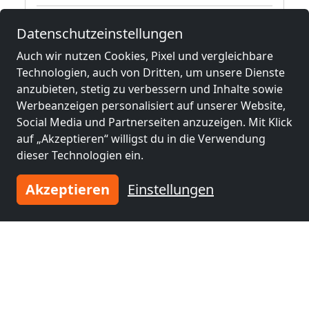
4,2 km
Datenschutzeinstellungen
Auch wir nutzen Cookies, Pixel und vergleichbare
Technologien, auch von Dritten, um unsere Dienste
Benachbarte Orte mit
anzubieten, stetig zu verbessern und Inhalte sowie
Monteurzimmern und Pensionen
Werbeanzeigen personalisiert auf unserer Website,
Social Media und Partnerseiten anzuzeigen. Mit Klick
Monteurzimmer
Monteurzimmer
auf „Akzeptieren“ willigst du in die Verwendung
nähe
nähe
dieser Technologien ein.
Wien
(4 km)
Mödling
(19 km)
Akzeptieren
Einstellungen
Monteurzimmer
Monteurzimmer
nähe
nähe
Baden
(29 km)
Wiener Neustadt
(47
km)